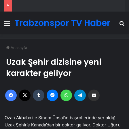
Trabzonspor TV Haber
Menü
A
Anasayfa
Uzak Şehir dizisine yeni
karakter geliyor
Facebook
X
Tumblr
Messenger
WhatsApp
Telegram
Email'den paylaş
Ozan Akbaba ile Sinem Ünsal’ın başrollerinde yer aldığı
Uzak Şehir’e Kanada’dan bir doktor geliyor. Doktor Uğur’u