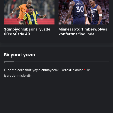
Şampiyonluk şansı yüzde
Minnessota Timberwolves
60’a yüzde 40
konferans finalinde!
Bir yanıt yazın
E-posta adresiniz yayınlanmayacak.
Gerekli alanlar
*
ile
işaretlenmişlerdir
Y
o
r
u