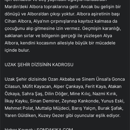
Mardin’deki Albora topraklarına gelir. Ancak bu gelişin bir
dönüşü ve Albora’dan çıkışı yoktur. Albora aşiretinin başı
Cihan Albora, Alya’nın çırpınışlarına kayıtsız kalmasa da
çocuğunu alıp gitmesine izin vermez. Geçmişin karanlığı,
saklanan sırlar ve bölgenin gerçeği ile yüzleşen Alya
Albora, kendini kocasının ailesiyle büyük bir mücadele
içinde bulur.
UZAK ŞEHİR DİZİSİNİN KADROSU
Uzak Şehir dizisinde Ozan Akbaba ve Sinem Ünsal’a Gonca
Cilasun, Müfit Kayacan, Alper Çankaya, Ferit Kaya, Atakan
Özkaya, Sahra Şaş, Dilin Döğer, Mine Kılıç, Nazmi Kırık,
İlkay Kayku, Sinan Demirer, Zeynep Kankonde, Yunus Eski,
Mehmet Polat, Muttalip Müjdeci, Barış Yalçın, Burak Şafak,
Yaren Güldiken, Kuzey Gezer gibi oyuncular eşlik ediyor.
Haber Kaynak : SONDAKIKA.COM