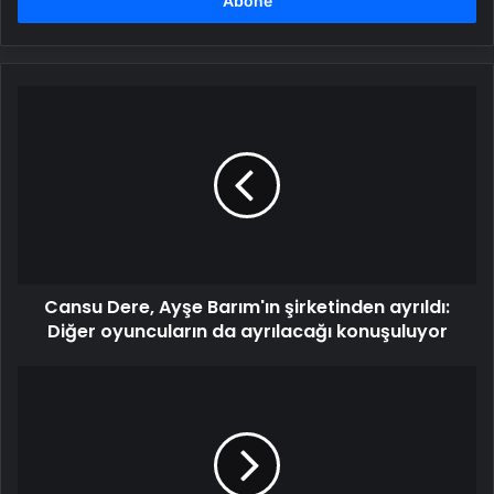
girin
Cansu
Dere,
Ayşe
Barım'ın
şirketinden
ayrıldı:
Diğer
oyuncuların
da
Cansu Dere, Ayşe Barım'ın şirketinden ayrıldı:
ayrılacağı
konuşuluyor
Diğer oyuncuların da ayrılacağı konuşuluyor
Hadise'den
TSK'dan
ihraç
edilen
teğmenlere
destek