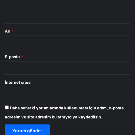
m
*
Ad
*
E-posta
*
İnternet sitesi
Daha sonraki yorumlarımda kullanılması için adım, e-posta
adresim ve site adresim bu tarayıcıya kaydedilsin.