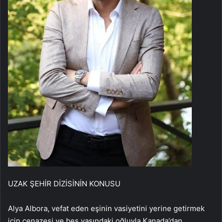
UZAK ŞEHİR DİZİSİNİN KONUSU
Alya Albora, vefat eden eşinin vasiyetini yerine getirmek
için cenazesi ve beş yaşındaki oğluyla Kanada’dan