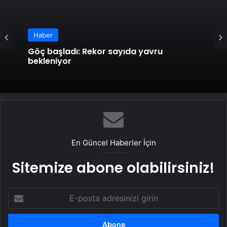
Haber
Haber
Siirt’te Kadın 4. Kattan Düştü
Göç başladı: Rekor sayıda yavru
bekleniyor
En Güncel Haberler İçin
Sitemize abone olabilirsiniz!
E-
posta
adresinizi
girin