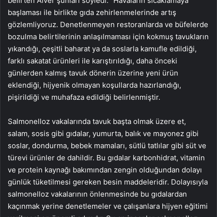
belirten Alver şunları söyledi: “Havaların sıcaklamaya
başlaması ile birlikte gıda zehirlenmelerinde artış
gözlemliyoruz. Denetlenmeyen restoranlarda ve büfelerde
bozulma belirtilerinin anlaşılmaması için kokmuş tavukların
yıkandığı, çeşitli baharat ya da soslarla kamufle edildiği,
farklı sakatat ürünleri ile karıştırıldığı, daha önceki
günlerden kalmış tavuk dönerin üzerine yeni ürün
eklendiği, hijyenik olmayan koşullarda hazırlandığı,
pişirildiği ve muhafaza edildiği belirlenmiştir.
Salmonelloz vakalarında tavuk başta olmak üzere et,
salam, sosis gibi gıdalar, yumurta, balık ve mayonez gibi
soslar, dondurma, bebek mamaları, sütlü tatlılar gibi süt ve
türevi ürünler de dahildir. Bu gıdalar karbonhidrat, vitamin
ve protein kaynağı bakımından zengin olduğundan dolayı
günlük tüketilmesi gereken besin maddeleridir. Dolayısıyla
salmonelloz vakalarının önlenmesinde bu gıdalardan
kaçınmak yerine denetlemeler ve çalışanlara hijyen eğitimi