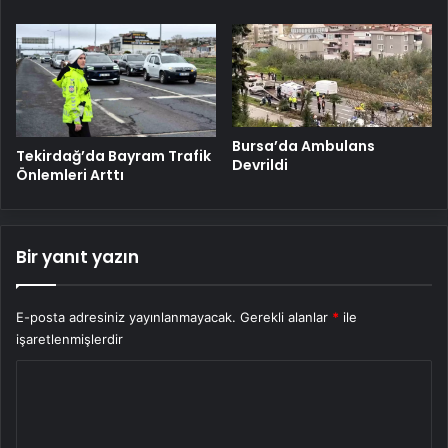
Bursa’da Ambulans
Tekirdağ’da Bayram Trafik
Devrildi
Önlemleri Arttı
Bir yanıt yazın
E-posta adresiniz yayınlanmayacak.
Gerekli alanlar
*
ile
işaretlenmişlerdir
Y
o
r