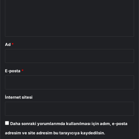
u
m
*
Ad
*
E-posta
*
İnternet sitesi
Daha sonraki yorumlarımda kullanılması için adım, e-posta
adresim ve site adresim bu tarayıcıya kaydedilsin.