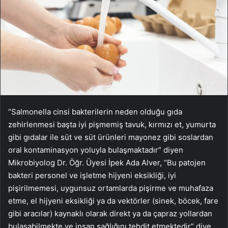
“Salmonella cinsi bakterilerin neden olduğu gıda
zehirlenmesi başta iyi pişmemiş tavuk, kırmızı et, yumurta
gibi gıdalar ile süt ve süt ürünleri mayonez gibi soslardan
oral kontaminasyon yoluyla bulaşmaktadır” diyen
Mikrobiyolog Dr. Öğr. Üyesi İpek Ada Alver, “Bu patojen
bakteri personel ve işletme hijyeni eksikliği, iyi
pişirilmemesi, uygunsuz ortamlarda pişirme ve muhafaza
etme, el hijyeni eksikliği ya da vektörler (sinek, böcek, fare
gibi aracılar) kaynaklı olarak direkt ya da çapraz yollardan
bulaşabilmekte ve insan sağlığını tehdit etmektedir” diye