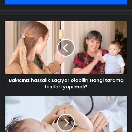
Bakıcınız
hastalık
saçıyor
olabilir!
Hangi
tarama
testleri
yapılmalı?
Bakıcınız hastalık saçıyor olabilir! Hangi tarama
testleri yapılmalı?
Pediatri’nin
Değişen
'Zorlaşan'
Yüzü
60.
Türk