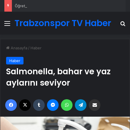
Öğretmenler kaza yaptı! 28 yaralı!
Trabzonspor TV Haber
Menü
A
Anasayfa
/
Haber
Haber
Salmonella, bahar ve yaz
aylarını seviyor
Facebook
X
Tumblr
Messenger
WhatsApp
Telegram
Email'den paylaş