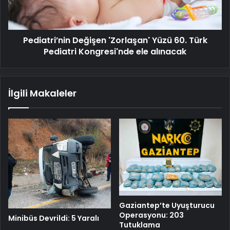
Pediatri
Kongresi'nde
ele
Pediatri’nin Değişen 'Zorlaşan' Yüzü 60. Türk
alınacak
Pediatri Kongresi'nde ele alınacak
İlgili Makaleler
Gaziantep’te Uyuşturucu
Operasyonu: 203
Minibüs Devrildi: 5 Yaralı
Tutuklama