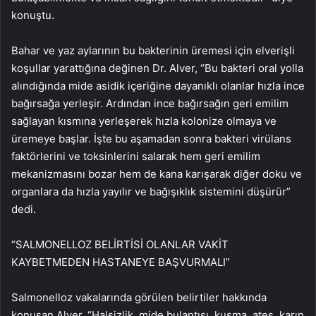
konuştu.
Bahar ve yaz aylarının bu bakterinin üremesi için elverişli
koşullar yarattığına değinen Dr. Alver, “Bu bakteri oral yolla
alındığında mide asidik içeriğine dayanıklı olanlar hızla ince
bağırsağa yerleşir. Ardından ince bağırsağın geri emilim
sağlayan kısmına yerleşerek hızla kolonize olmaya ve
üremeye başlar. İşte bu aşamadan sonra bakteri virülans
faktörlerini ve toksinlerini salarak hem geri emilim
mekanizmasını bozar hem de kana karışarak diğer doku ve
organlara da hızla yayılır ve bağışıklık sistemini düşürür”
dedi.
“SALMONELLOZ BELİRTİSİ OLANLAR VAKİT
KAYBETMEDEN HASTANEYE BAŞVURMALI”
Salmonelloz vakalarında görülen belirtiler hakkında
konuşan Alver, “Halsizlik, mide bulantısı, kusma, ateş, karın