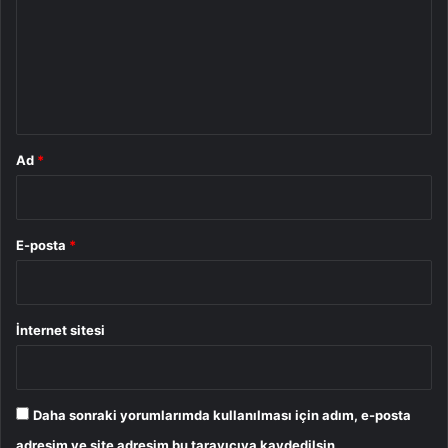
r
u
m
*
Ad
*
E-posta
*
İnternet sitesi
Daha sonraki yorumlarımda kullanılması için adım, e-posta
adresim ve site adresim bu tarayıcıya kaydedilsin.