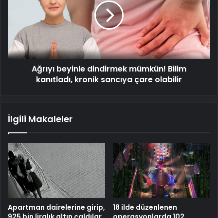
mümkün!
Bilim
kanıtladı,
kronik
sancıya
çare
Ağrıyı beyinle dindirmek mümkün! Bilim
olabilir
kanıtladı, kronik sancıya çare olabilir
İlgili Makaleler
Apartman dairelerine girip,
18 ilde düzenlenen
925 bin liralık altın çaldılar
operasyonlarda 102