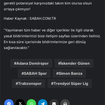
gerekli potansiyel karşınızdaki takım kim olursa olsun
ortaya çıkmıyor!
Haber Kaynak : SABAH.COM.TR
“Yayınlanan tüm haber ve diğer içerikler ile ilgili olarak
yasal bildirimlerinizi bize iletişim sayfası üzerinden iletiniz.
En kısa süre içerisinde bildirimlerinize geri dönüş
sağlanılacaktır.”
Adana Demirspor
İskender Günen
SABAH Spor
Simon Banza
Trabzonspor
Trendyol Süper Lig
Facebook
X
WhatsApp
Telegram
Email'den paylaş
Yaz