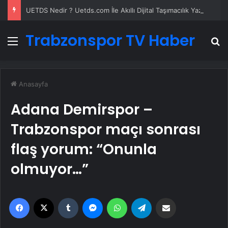
UETDS Nedir ? Uetds.com İle Akıllı Dijital Taşımacılık Yazılımı
Trabzonspor TV Haber
Menü
A
Anasayfa
Adana Demirspor –
Trabzonspor maçı sonrası
flaş yorum: “Onunla
olmuyor…”
Facebook
X
Tumblr
Messenger
WhatsApp
Telegram
Email'den paylaş