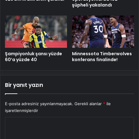
şüpheli yakalandı
Şampiyonluk şansı yüzde
Minnessota Timberwolves
60’a yüzde 40
konferans finalinde!
Bir yanıt yazın
E-posta adresiniz yayınlanmayacak.
Gerekli alanlar
*
ile
işaretlenmişlerdir
Y
o