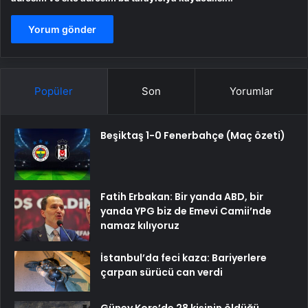
Popüler
Son
Yorumlar
Beşiktaş 1-0 Fenerbahçe (Maç özeti)
Fatih Erbakan: Bir yanda ABD, bir
yanda YPG biz de Emevi Camii’nde
namaz kılıyoruz
İstanbul’da feci kaza: Bariyerlere
çarpan sürücü can verdi
Güney Kore’de 28 kişinin öldüğü