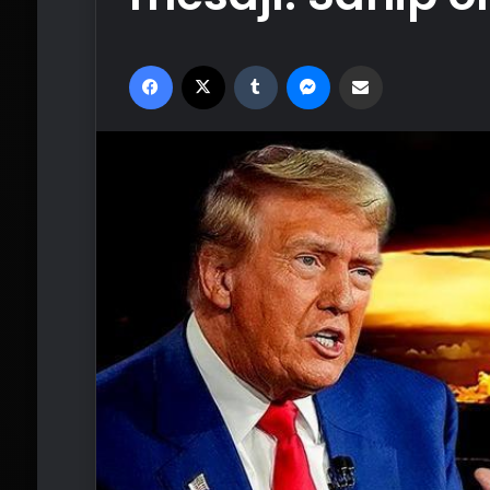
Facebook
X
Tumblr
Messenger
Email'den paylaş