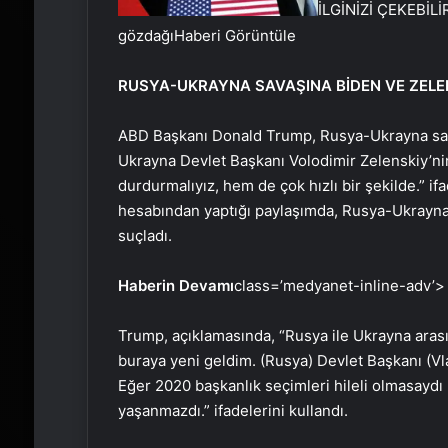
İLGİNİZİ ÇEKEBİLİ
gözdağı
Haberi Görüntüle
RUSYA-UKRAYNA SAVAŞINA BİDEN VE ZELEN
ABD Başkanı Donald Trump, Rusya-Ukrayna sava
Ukrayna Devlet Başkanı Volodimir Zelenskiy’nin
durdurmalıyız, hem de çok hızlı bir şekilde.” i
hesabından yaptığı paylaşımda, Rusya-Ukrayna 
suçladı.
Haberin Devamı
class=’medyanet-inline-adv’>
Trump, açıklamasında, “Rusya ile Ukrayna arası
buraya yeni geldim. (Rusya) Devlet Başkanı (Vl
Eğer 2020 başkanlık seçimleri hileli olmasaydı
yaşanmazdı.” ifadelerini kullandı.