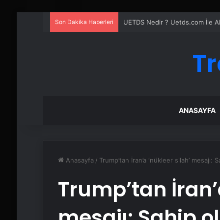
Son Dakika Haberleri
UETDS Nedir ? Uetds.com İle Akıll
Tr
ANASAYFA
Anasayfa
/
Trump’tan İran’a ‘nükleer silah’ mesajı: 
Trump’tan İran’a
mesajı: Sahip o