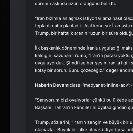
sürenin aslında uzun olduğunu belirtti.
“İran bizimle anlaşmak istiyorlar ama nasıl olac
toplantı daha planladık. Asıl konu şu: İran asla
Trump, bir haftalık aranın “uzun bir süre olduğ
İlk başkanlık döneminde İran’a uyguladığı maks
kaldığını savunan Trump, “İran’ın parası yoktu ç
uyguluyorduk. Şimdi ise her şeyin İran’la ilgi
kolay bir sorun. Bunu çözeceğiz.” değerlendirm
Haberin Devamı
class=’medyanet-inline-adv’>
“Sanıyorum bizi oyalıyorlar çünkü bu ülkede ap
Başkanı, Tahran’ın kendilerini oyaladığından şüp
Trump, sözlerini, “İran’ın zengin ve büyük bir u
olamazlar. Büyük bir ülke olmak istiyorlarsa nü