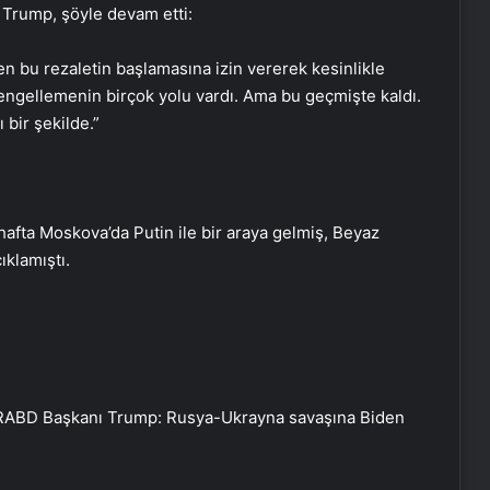
n Trump, şöyle devam etti:
n bu rezaletin başlamasına izin vererek kesinlikle
 engellemenin birçok yolu vardı. Ama bu geçmişte kaldı.
 bir şekilde.”
İETT otobüsünde yangın
hafta Moskova’da Putin ile bir araya gelmiş, Beyaz
ıklamıştı.
“Nisan” adını verdiği buzağıya gözü
gibi bakıyor
İstanbul’da suç örgütlerine
operasyon: 58 kişi tutuklandı
R
ABD Başkanı Trump: Rusya-Ukrayna savaşına Biden
KKKA hastalığı şüphesiyle tedavi