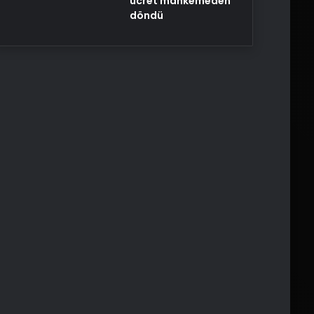
ücret mahkemeden
döndü