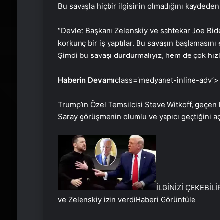
Bu savaşla hiçbir ilgisinin olmadığını kaydede
“Devlet Başkanı Zelenskiy ve sahtekar Joe Bide
korkunç bir iş yaptılar. Bu savaşın başlamasını
Şimdi bu savaşı durdurmalıyız, hem de çok hızlı
Haberin Devamı
class=’medyanet-inline-adv’>
Trump’ın Özel Temsilcisi Steve Witkoff, geçen 
Saray görüşmenin olumlu ve yapıcı geçtiğini aç
İLGİNİZİ ÇEKEBİLİ
ve Zelenskiy izin verdi
Haberi Görüntüle