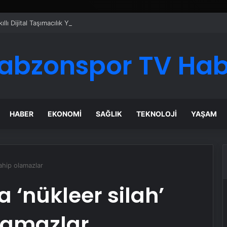
ı Dijital Taşımacılık Yazılımı
abzonspor TV Ha
HABER
EKONOMI
SAĞLIK
TEKNOLOJI
YAŞAM
Sahip olamazlar
 ‘nükleer silah’
lamazlar