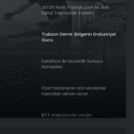
UETDS Nedir ? Uetds.com İle Akıllı
Dijital Taşımacılık Yazılımı
Trabzon Demir: Bölgenin Endüstriyel
Gücü
nin
Datahost İle Güvenilir Sunucu
Hizmetleri
Özel hastanenin acil servisinde
hastadan alınan ücret
mahkemeden döndü
İETT otobüsünde yangın
“Nisan” adını verdiği buzağıya gözü