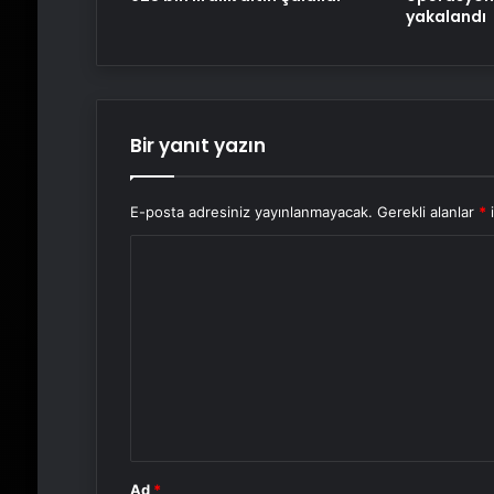
yakalandı
Bir yanıt yazın
E-posta adresiniz yayınlanmayacak.
Gerekli alanlar
*
i
Y
o
r
u
m
*
Ad
*