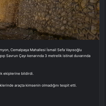
myon, Cemalpaşa Mahallesi İsmail Sefa Vayısoğlu
pıp Savrun Çayı kenarında 3 metrelik istinat duvarında
 ekiplerine bildirdi.
klerinde araçta kimsenin olmadığını tespit etti.
İETT otobüsünde yangın