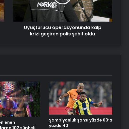
polis
Dijital Taşımacılık Yazılımı
şehit
oldu
Trabzon Demir: Bölgenin Endüstriyel
Uyuşturucu operasyonunda kalp
Gücü
krizi geçiren polis şehit oldu
Datahost İle Güvenilir Sunucu
Hizmetleri
Özel hastanenin acil servisinde
hastadan alınan ücret
mahkemeden döndü
Şampiyonluk şansı yüzde 60’a
zenlenen
yüzde 40
arda 102 şüpheli