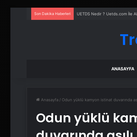
Son Dakika Haberleri
UETDS Nedir ? Uetds.com İle Akıll
Tr
ANASAYFA
Anasayfa
/
Odun yüklü kamyon istinat duvarında ası
Odun yüklü kam
duvarında asılı