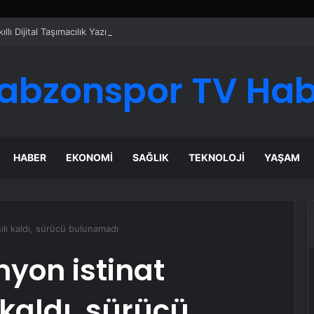
ı Dijital Taşımacılık Yazılımı
abzonspor TV Ha
HABER
EKONOMI
SAĞLIK
TEKNOLOJI
YAŞAM
lı kaldı, sürücü bulunamadı
yon istinat
 kaldı, sürücü