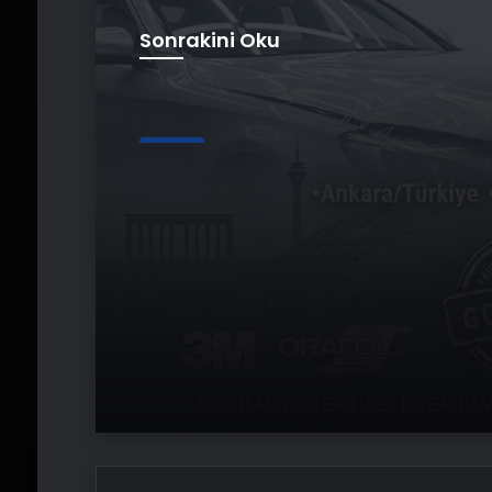
Sonrakini Oku
Genel
Trabzon Demir: Bölge
Endüstriyel Gücü