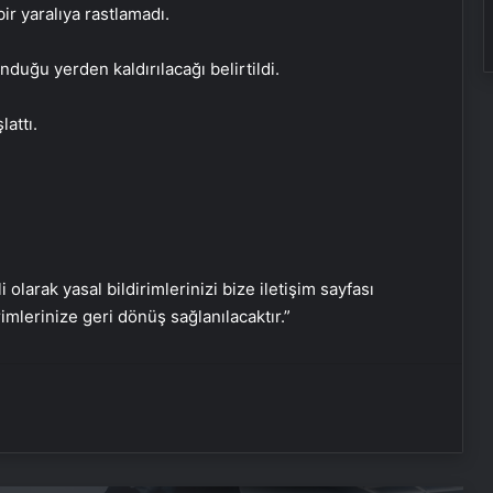
“Nisan” adını verdiği buzağıya gözü
r yaralıya rastlamadı.
gibi bakıyor
uğu yerden kaldırılacağı belirtildi.
İstanbul’da suç örgütlerine
attı.
operasyon: 58 kişi tutuklandı
KKKA hastalığı şüphesiyle tedavi
gören kadın öldü
i olarak yasal bildirimlerinizi bize iletişim sayfası
İstanbul’da terör örgütü DEAŞ’a
rimlerinize geri dönüş sağlanılacaktır.”
operasyon: 11 gözaltı
Serjoy : Dijital Medya Ajansı, Google
Reklam Ajansı, SEO Ajansı ve Web
Tasarım Ajansı