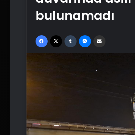
bulunamadı
Facebook
X
Tumblr
Messenger
Email'den paylaş