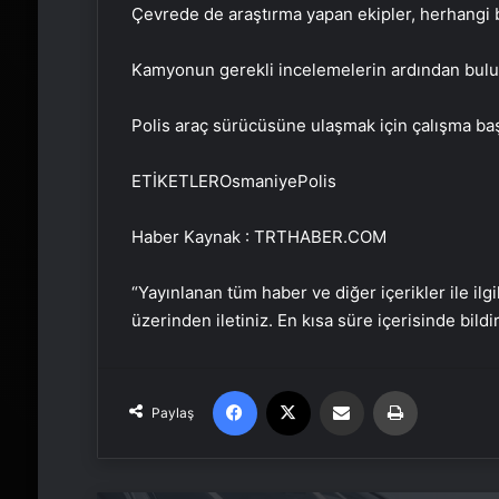
Çevrede de araştırma yapan ekipler, herhangi bi
Kamyonun gerekli incelemelerin ardından bulund
Polis araç sürücüsüne ulaşmak için çalışma başl
ETİKETLEROsmaniyePolis
Haber Kaynak : TRTHABER.COM
“Yayınlanan tüm haber ve diğer içerikler ile ilgil
üzerinden iletiniz. En kısa süre içerisinde bildi
Facebook
X
Email'den paylaş
Yaz
Paylaş