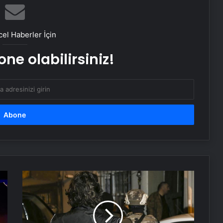
gibi bakıyor
el Haberler İçin
İstanbul’da suç örgütlerine
operasyon: 58 kişi tutuklandı
ne olabilirsiniz!
KKKA hastalığı şüphesiyle tedavi
gören kadın öldü
İstanbul’da terör örgütü DEAŞ’a
operasyon: 11 gözaltı
Uyuşturucu
Serjoy : Dijital Medya Ajansı, Google
operasyonunda
Reklam Ajansı, SEO Ajansı ve Web
Tasarım Ajansı
kalp
krizi
geçiren
UETDS Nedir ? Uetds.com İle Akıllı