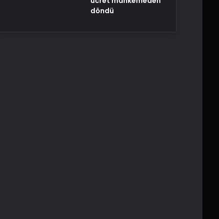
ücret mahkemeden
döndü