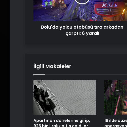
çarptı:
6
yaralı
Bolu'da yolcu otobüsü tıra arkadan
çarptı: 6 yaralı
İlgili Makaleler
Apartman dairelerine girip,
18 ilde dü
925 bin liralık altın çaldılar
operasyonl