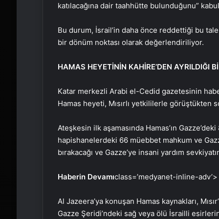
katılacağına dair taahhütte bulunduğunu” kabul 
Bu durum, İsrail’in daha önce reddettiği bu ta
bir dönüm noktası olarak değerlendiriliyor.
HAMAS HEYETİNİN KAHİRE’DEN AYRILDIĞI Bİ
Katar merkezli Arabi el-Cedid gazetesinin habe
Hamas heyeti, Mısırlı yetkililerle görüştükten so
Ateşkesin ilk aşamasında Hamas’ın Gazze’deki 8 İ
hapishanelerdeki 66 müebbet mahkum ve Gazze’d
bırakacağı ve Gazze’ye insani yardım sevkiyatını
Haberin Devamı
class=’medyanet-inline-adv’>
Al Jazeera’ya konuşan Hamas kaynakları, Mısır’ı
Gazze Şeridi’ndeki sağ veya ölü İsrailli esirler