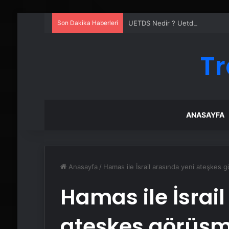
Son Dakika Haberleri
UETDS Nedir ? Uetds.com İle Akıll
Tr
ANASAYFA
Anasayfa
/
Hamas ile İsrail arasında yeni ateşkes 
Hamas ile İsrai
ateşkes görüşm