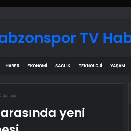
ı Dijital Taşımacılık Yazılımı
abzonspor TV Ha
HABER
EKONOMI
SAĞLIK
TEKNOLOJI
YAŞAM
görüşmesi
l arasında yeni
esi