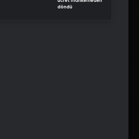
ücret mahkemeden
döndü