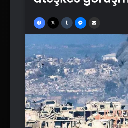
Facebook
X
Tumblr
Messenger
Email'den paylaş