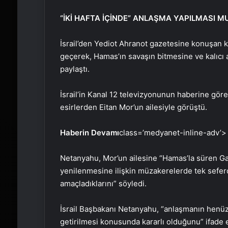
“İKİ HAFTA İÇİNDE” ANLAŞMA YAPILMASI 
İsrail’den Yediot Ahranot gazetesine konuşan ka
geçerek, Hamas’ın savaşın bitmesine ve kalıcı
paylaştı.
İsrail’in Kanal 12 televizyonunun haberine göre
esirlerden Eitan Mor’un ailesiyle görüştü.
Haberin Devamı
class=’medyanet-inline-adv’>
Netanyahu, Mor’un ailesine “Hamas’la süren Ga
yenilenmesine ilişkin müzakerelerde tek seferde
amaçladıklarını” söyledi.
İsrail Başbakanı Netanyahu, “anlaşmanın henüz
getirilmesi konusunda kararlı olduğunu” ifade e