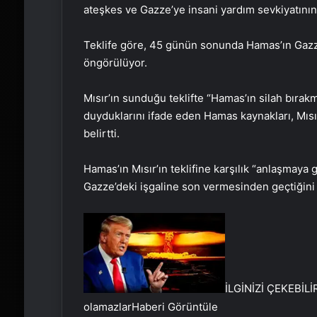
ateşkes ve Gazze’ye insani yardım sevkiyatının 
Teklife göre, 45 günün sonunda Hamas’ın Gazze’
öngörülüyor.
Mısır’ın sunduğu teklifte “Hamas’ın silah bırakm
duyduklarını ifade eden Hamas kaynakları, Mısır 
belirtti.
Hamas’ın Mısır’ın teklifine karşılık “anlaşmaya 
Gazze’deki işgaline son vermesinden geçtiğini Mıs
İLGİNİZİ ÇEKEBİLİ
olamazlar
Haberi Görüntüle