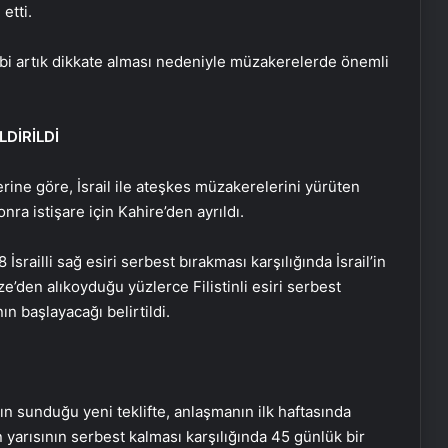
etti.
lebi artık dikkate alması nedeniyle müzakerelerde önemli
LDİRİLDİ
rine göre, İsrail ile ateşkes müzakerelerini yürüten
nra istişare için Kahire’den ayrıldı.
srailli sağ esiri serbest bırakması karşılığında İsrail’in
en alıkoyduğu yüzlerce Filistinli esiri serbest
n başlayacağı belirtildi.
n sunduğu yeni teklifte, anlaşmanın ilk haftasında
in yarısının serbest kalması karşılığında 45 günlük bir