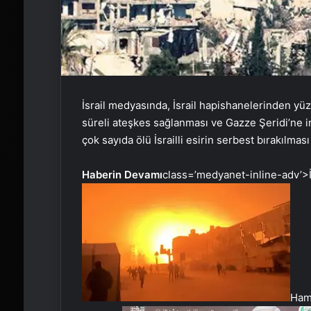
İsrail medyasında, İsrail hapishanelerinden yüzl
süreli ateşkes sağlanması ve Gazze Şeridi’ne in
çok sayıda ölü İsrailli esirin serbest bırakılmas
Haberin Devamı
class=’medyanet-inline-adv’>
Hama