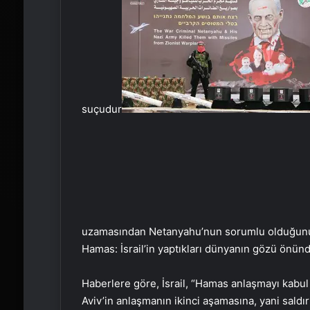
suçudur
uzamasından Netanyahu’nun sorumlu olduğunu 
Hamas: İsrail’in yaptıkları dünyanın gözü önün
Haberlere göre, İsrail, “Hamas anlaşmayı kabul
Aviv’in anlaşmanın ikinci aşamasına, yani saldı