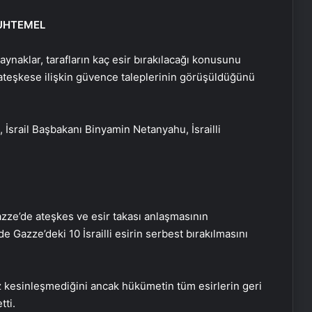
MUHTEMEL
ynaklar, tarafların kaç esir bırakılacağı konusunu
 ateşkese ilişkin güvence taleplerinin görüşüldüğünü
, İsrail Başbakanı Binyamin Netanyahu, İsrailli
zze’de ateşkes ve esir takası anlaşmasının
 Gazze’deki 10 İsrailli esirin serbest bırakılmasını
 kesinleşmediğini ancak hükümetin tüm esirlerin geri
tti.