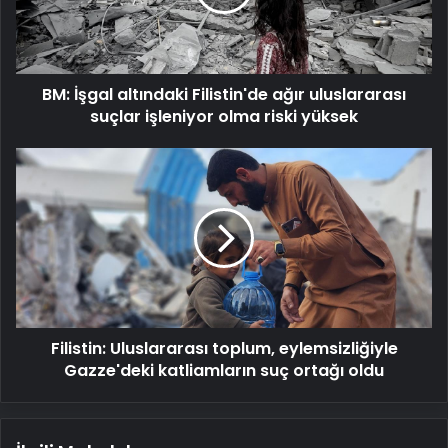
uluslararası
suçlar
işleniyor
olma
BM: İşgal altındaki Filistin'de ağır uluslararası
riski
yüksek
suçlar işleniyor olma riski yüksek
Filistin:
Uluslararası
toplum,
eylemsizliğiyle
Gazze'deki
katliamların
suç
ortağı
oldu
Filistin: Uluslararası toplum, eylemsizliğiyle
Gazze'deki katliamların suç ortağı oldu