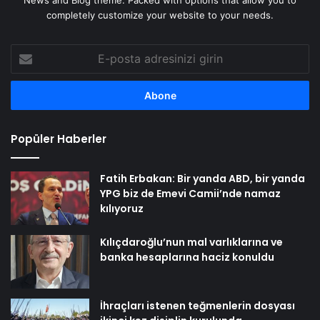
completely customize your website to your needs.
E-
posta
adresinizi
girin
Popüler Haberler
Fatih Erbakan: Bir yanda ABD, bir yanda
YPG biz de Emevi Camii’nde namaz
kılıyoruz
Kılıçdaroğlu’nun mal varlıklarına ve
banka hesaplarına haciz konuldu
İhraçları istenen teğmenlerin dosyası