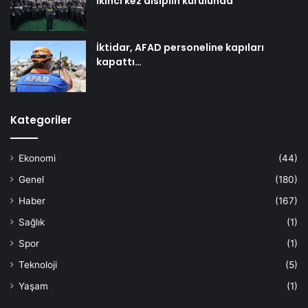
ikinci kez disiplin kurulunda
İktidar, AFAD personeline kapıları
kapattı…
Kategoriler
Ekonomi
(44)
Genel
(180)
Haber
(167)
Sağlık
(1)
Spor
(1)
Teknoloji
(5)
Yaşam
(1)