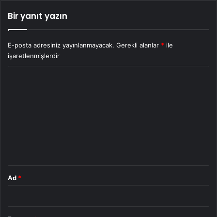
Bir yanıt yazın
E-posta adresiniz yayınlanmayacak.
Gerekli alanlar
*
ile
işaretlenmişlerdir
Y
o
r
u
m
*
Ad
*