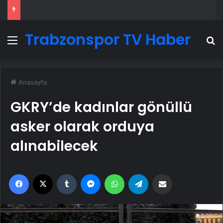
Trabzonspor TV Haber
Menü
A
Anasayfa
GKRY’de kadınlar gönüllü
asker olarak orduya
alınabilecek
Facebook
X
Tumblr
Messenger
WhatsApp
Telegram
Email'den paylaş