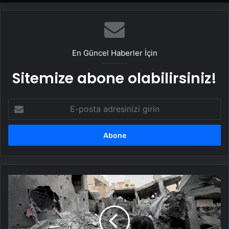
En Güncel Haberler İçin
Sitemize abone olabilirsiniz!
E-
posta
adresinizi
girin
BM:
İşgal
altındaki
Filistin'de
ağır