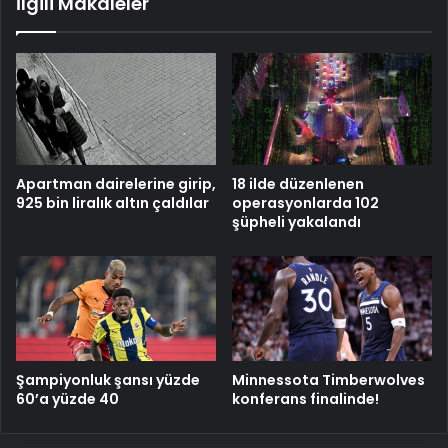
İlgili Makaleler
Apartman dairelerine girip,
18 ilde düzenlenen
925 bin liralık altın çaldılar
operasyonlarda 102
şüpheli yakalandı
Şampiyonluk şansı yüzde
Minnessota Timberwolves
60’a yüzde 40
konferans finalinde!