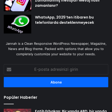
Zamanlanmış mesajlar! Mesaj nasıl
zamanlanır?
WhatsApp, 2025’ten itibaren bu
telefonlarda desteklenmeyecek
Jannah is a Clean Responsive WordPress Newspaper, Magazine,
News and Blog theme. Packed with options that allow you to
completely customize your website to your needs.
E-
posta
adresinizi
girin
Popüler Haberler
Fatih Erbakan: Bir yanda ABD, bir yanda