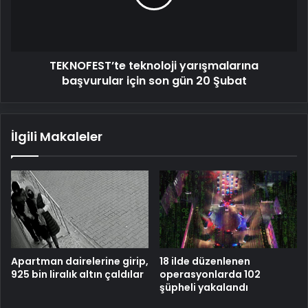
son
gün
20
Şubat
TEKNOFEST’te teknoloji yarışmalarına
başvurular için son gün 20 Şubat
İlgili Makaleler
Apartman dairelerine girip,
18 ilde düzenlenen
925 bin liralık altın çaldılar
operasyonlarda 102
şüpheli yakalandı