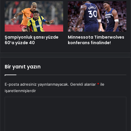
Şampiyonluk şansı yüzde
Minnessota Timberwolves
60’a yüzde 40
konferans finalinde!
Bir yanıt yazın
E-posta adresiniz yayınlanmayacak.
Gerekli alanlar
*
ile
işaretlenmişlerdir
Y
o
r
u