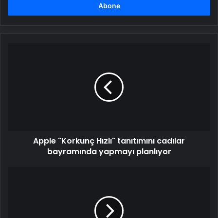
girin
Apple
"Korkunç
Hızlı"
tanıtımını
cadılar
bayramında
yapmayı
planlıyor
Apple "Korkunç Hızlı" tanıtımını cadılar
bayramında yapmayı planlıyor
TEKNOFEST’te
teknoloji
yarışmalarına
başvurular
için