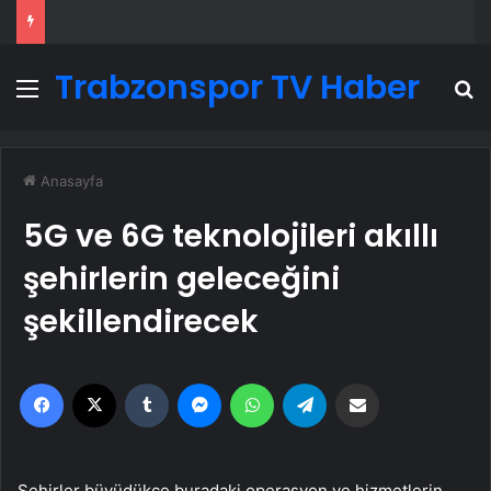
Trabzonspor TV Haber
Menü
A
Anasayfa
5G ve 6G teknolojileri akıllı
şehirlerin geleceğini
şekillendirecek
Facebook
X
Tumblr
Messenger
WhatsApp
Telegram
Email'den paylaş
Şehirler büyüdükçe buradaki operasyon ve hizmetlerin