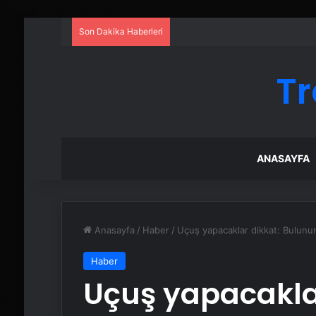
Son Dakika Haberleri
Tr
ANASAYFA
Anasayfa
/
Haber
/
Uçuş yapacaklar dikkat: Bulunu
Haber
Uçuş yapacakla