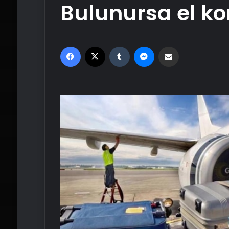
Bulunursa el k
Facebook
X
Tumblr
Messenger
Email'den paylaş