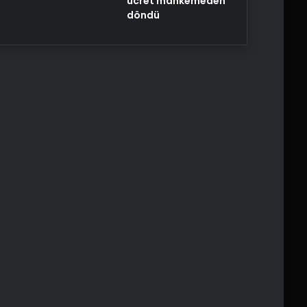
ücret mahkemeden
döndü