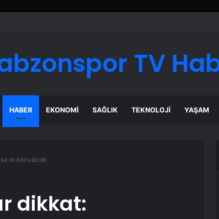
abzonspor TV Ha
HABER
EKONOMI
SAĞLIK
TEKNOLOJI
YAŞAM
rsa el konulacak
r dikkat: