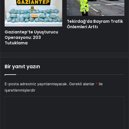
Tekirdağ’da Bayram Trafik
Önlemleri Arttı
Gaziantep’te Uyuşturucu
Operasyonu: 203
Tutuklama
Bir yanıt yazın
E-posta adresiniz yayınlanmayacak.
Gerekli alanlar
*
ile
işaretlenmişlerdir
Y
o
r
u