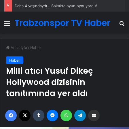
Daha 4 yaşındaydı… Sokakta oyun oynuyordu!
Trabzonspor TV Haber
Menü
A
Anasayfa
/
Haber
Haber
Milli atıcı Yusuf Dikeç
Hollywood dizisinin
tanıtımında yer aldı
Facebook
X
Tumblr
Messenger
WhatsApp
Telegram
Email'den paylaş