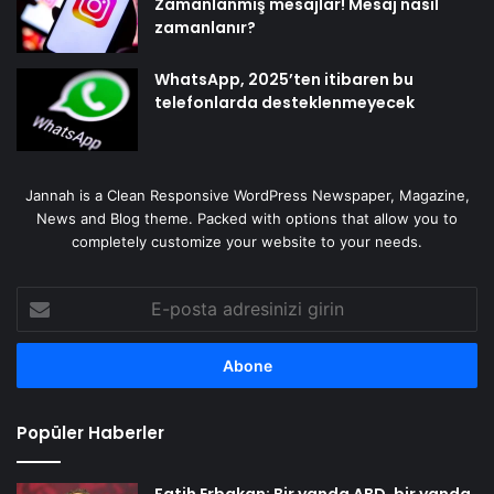
Zamanlanmış mesajlar! Mesaj nasıl
zamanlanır?
WhatsApp, 2025’ten itibaren bu
telefonlarda desteklenmeyecek
Jannah is a Clean Responsive WordPress Newspaper, Magazine,
News and Blog theme. Packed with options that allow you to
completely customize your website to your needs.
E-
posta
adresinizi
girin
Popüler Haberler
Fatih Erbakan: Bir yanda ABD, bir yanda