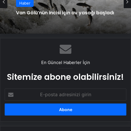
Haber
Van Gölü’nün incisi için av yasağı başladı
En Güncel Haberler İçin
Sitemize abone olabilirsiniz!
E-
posta
adresinizi
girin