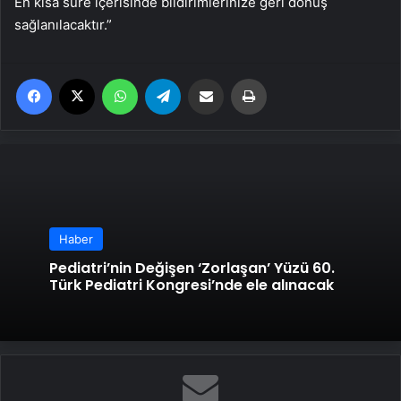
En kısa süre içerisinde bildirimlerinize geri dönüş
sağlanılacaktır.”
Facebook
X
WhatsApp
Telegram
Email'den paylaş
Yaz
Haber
Pediatri’nin Değişen ‘Zorlaşan’ Yüzü 60.
Türk Pediatri Kongresi’nde ele alınacak