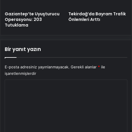
Gaziantep’te Uyuşturucu
Tekirdağ’da Bayram Trafik
Operasyonu: 203
Önlemleri Arttı
Tutuklama
Bir yanıt yazın
E-posta adresiniz yayınlanmayacak.
Gerekli alanlar
*
ile
işaretlenmişlerdir
Y
o
r
u
m
*