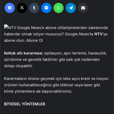
Facebook
X
Tumblr
Messenger
WhatsApp
Telegram
Email'den paylaş
Gelişmelerden zamanında
haberdar olmak istiyor musunuz? Google News’te
NTV
‘ye
abone olun. Abone Ol
Koltuk altı kararması
; epilasyon, aşırı terleme, havasızlık,
sürtünme ve genetik faktörler gibi pek çok nedenden
dolayı oluşabilir.
Kararmaların önüne geçmek için leke açıcı krem ve losyon
ürünleri kullanabileceğiniz gibi bitkisel veya lazer gibi
klinik yöntemlere de başvurabilirsiniz.
BİTKİSEL YÖNTEMLER