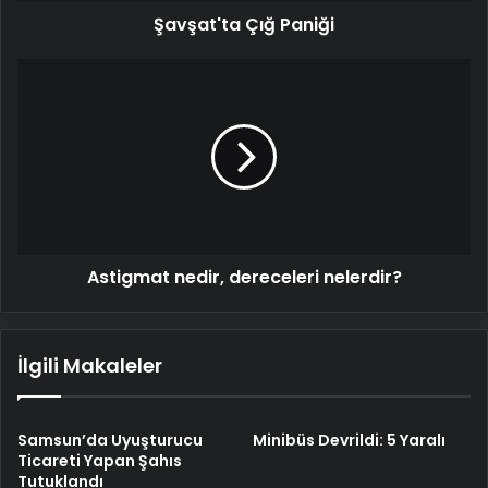
Şavşat'ta Çığ Paniği
Astigmat
nedir,
dereceleri
nelerdir?
Astigmat nedir, dereceleri nelerdir?
İlgili Makaleler
Samsun’da Uyuşturucu
Minibüs Devrildi: 5 Yaralı
Ticareti Yapan Şahıs
Tutuklandı