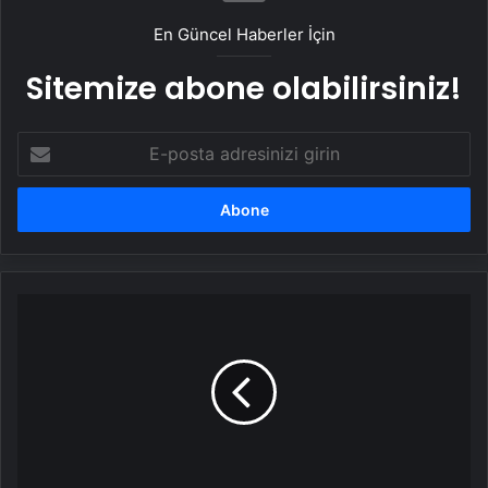
En Güncel Haberler İçin
Sitemize abone olabilirsiniz!
E-
posta
adresinizi
girin
Şavşat'ta
Çığ
Paniği