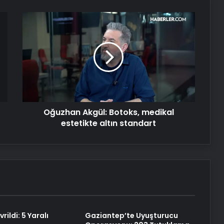
Oğuzhan
Akgül:
Botoks,
medikal
estetikte
altın
standart
Oğuzhan Akgül: Botoks, medikal
estetikte altın standart
rildi: 5 Yaralı
Gaziantep’te Uyuşturucu