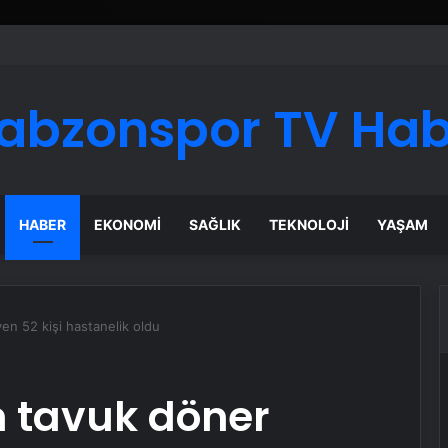
ı Dijital Taşımacılık Yazılımı
abzonspor TV Ha
HABER
EKONOMI
SAĞLIK
TEKNOLOJI
YAŞAM
en 52 kişi hastanelik oldu
n tavuk döner