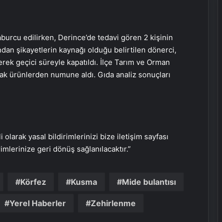
burcu edilirken, Derince’de tedavi gören 2 kişinin
dan şikayetlerin kaynağı olduğu belirtilen dönerci,
rek geçici süreyle kapatıldı. İlçe Tarım ve Orman
ak ürünlerden numune aldı. Gıda analiz sonuçları
i olarak yasal bildirimlerinizi bize iletişim sayfası
rimlerinize geri dönüş sağlanılacaktır.”
Pediatri’nin Değişen ‘Zorlaşan’ Yüzü
Körfez
Kusma
Mide bulantısı
60. Türk Pediatri Kongresi’nde ele
alınacak
Yerel Haberler
Zehirlenme