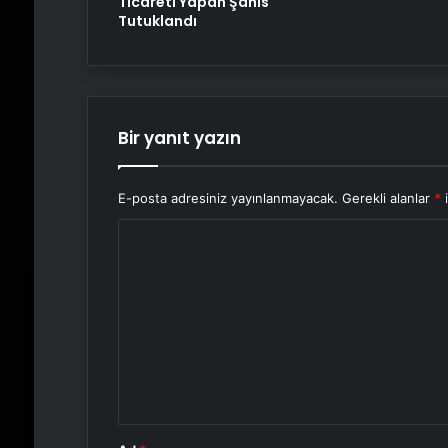
Ticareti Yapan Şahıs
Tutuklandı
Bir yanıt yazın
E-posta adresiniz yayınlanmayacak.
Gerekli alanlar
*
i
Y
o
r
u
m
*