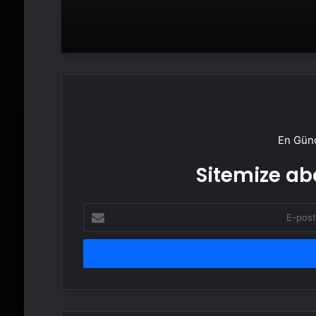
En Günc
Sitemize abo
E-
posta
adresinizi
girin