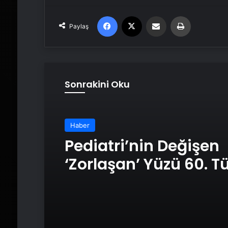
Facebook
X
Email'den paylaş
Yaz
Paylaş
Sonrakini Oku
Haber
Pediatri’nin Değişen
‘Zorlaşan’ Yüzü 60. T
Pediatri Kongresi’nde
alınacak