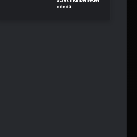
ücret mahkemeden
döndü