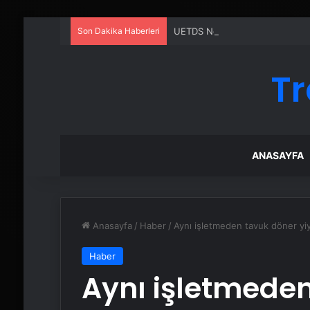
Son Dakika Haberleri
UETDS Nedir ? Uetds.com İle Akıll
Tr
ANASAYFA
Anasayfa
/
Haber
/
Aynı işletmeden tavuk döner yiy
Haber
Aynı işletmede