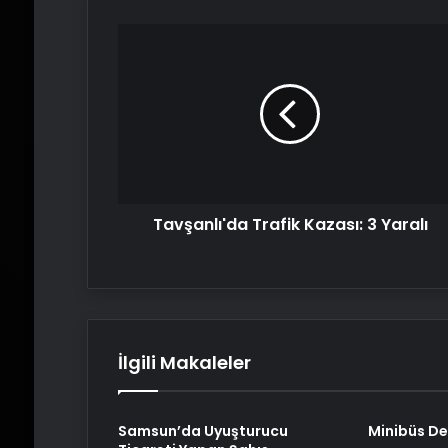
Tavşanlı'da
Trafik
Kazası:
3
Yaralı
Tavşanlı'da Trafik Kazası: 3 Yaralı
İlgili Makaleler
Samsun’da Uyuşturucu
Minibüs Dev