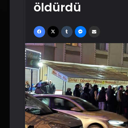
öldürdü
Facebook
X
Tumblr
Messenger
Email'den paylaş