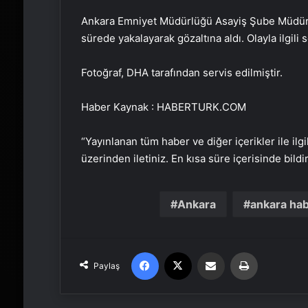
Ankara Emniyet Müdürlüğü Asayiş Şube Müdürlüğ
sürede yakalayarak gözaltına aldı. Olayla ilgili
Fotoğraf, DHA tarafından servis edilmiştir.
Haber Kaynak : HABERTURK.COM
“Yayınlanan tüm haber ve diğer içerikler ile ilgil
üzerinden iletiniz. En kısa süre içerisinde bildi
Ankara
ankara ha
Facebook
X
Email'den paylaş
Yaz
Paylaş