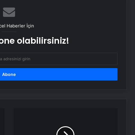
Daha 4 yaşındaydı… Sokakta oyun
oynuyordu!
el Haberler İçin
Öğretmenler kaza yaptı! 28 yaralı!
ne olabilirsiniz!
Ağabeyi zihinsel engelliydi… Tüfekle
oynamaya başladı!
Kadın Üreticilerin Seralarına Ziyaret
Pakistan- Hindistan Sınırında
Çatışma: 26 Ölü
İstanbullular
metro
istasyonlarına
Serjoy : Dijital Medya Ajansı, Google
akın
Reklam Ajansı, SEO Ajansı ve Web