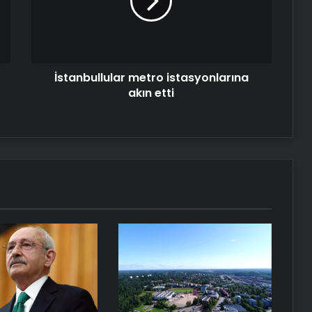
etti
Tasarım Ajansı
UETDS Nedir ? Uetds.com İle Akıllı
Dijital Taşımacılık Yazılımı
İstanbullular metro istasyonlarına
akın etti
Trabzon Demir: Bölgenin Endüstriyel
Gücü
Datahost İle Güvenilir Sunucu
Hizmetleri
Katar Havayolları uçağının motoru
havada arızalandı! Tek motorla iniş
yaptı