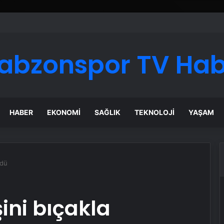
ı Dijital Taşımacılık Yazılımı
abzonspor TV Ha
HABER
EKONOMI
SAĞLIK
TEKNOLOJI
YAŞAM
rdü
şini bıçakla