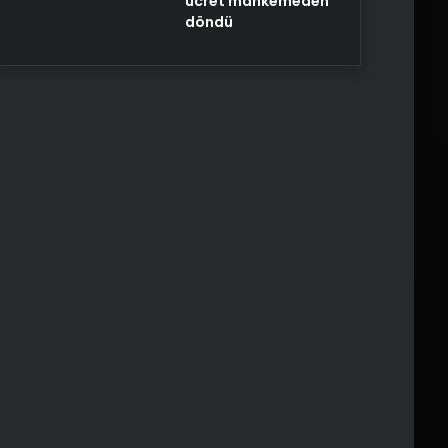
ücret mahkemeden
döndü