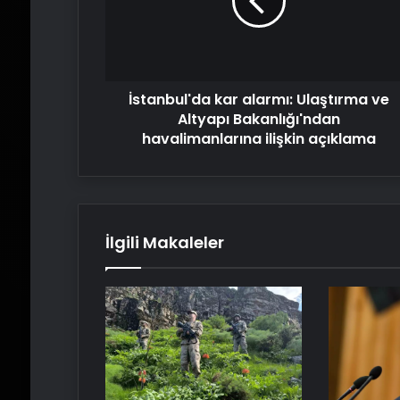
ve
Altyapı
Bakanlığı'ndan
havalimanlarına
ilişkin
İstanbul'da kar alarmı: Ulaştırma ve
açıklama
Altyapı Bakanlığı'ndan
havalimanlarına ilişkin açıklama
İlgili Makaleler