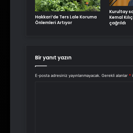
Kurultay 
Hakkari’de Ters Lale Koruma
Kemal Kılı
Önlemleri Artıyor
çağrıldı
Bir yanıt yazın
E-posta adresiniz yayınlanmayacak.
Gerekli alanlar
*
i
Y
o
r
u
m
*