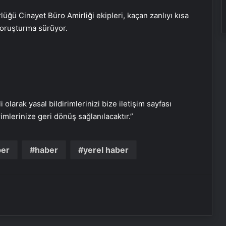
ü Cinayet Büro Amirliği ekipleri, kaçan zanlıyı kısa
Daha 4 yaşındaydı… Sokakta oyun
 soruşturma sürüyor.
oynuyordu!
Öğretmenler kaza yaptı! 28 yaralı!
Ağabeyi zihinsel engelliydi… Tüfekle
i olarak yasal bildirimlerinizi bize iletişim sayfası
oynamaya başladı!
rimlerinize geri dönüş sağlanılacaktır.”
Kadın Üreticilerin Seralarına Ziyaret
ber
haber
yerel haber
Pakistan- Hindistan Sınırında
Çatışma: 26 Ölü