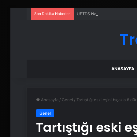
Son Dakika Haberleri
UETDS Nedir ? Uetds.com İle Akıll
Tr
ANASAYFA
Anasayfa
/
Genel
/
Tartıştığı eski eşini bıçakla öldü
Genel
Tartıştığı eski e