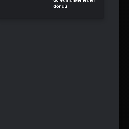
ücret mahkemeden
döndü