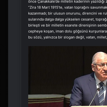
önce Çanakkale’de milletin kaderinin yazıldığı 
“Zira 18 Mart 1915’te, vatan toprağını savunmak 
kazanmadı; bir ulusun onurunu, direncini ve r
sularında dalga dalga yükselen cesaret, topra
birleşti ve bir milletin esarete direnişinin se
cepheye koşan, iman dolu göğsünü kurşunlara
bu sözü, yalnızca bir slogan değil, vatan, millet