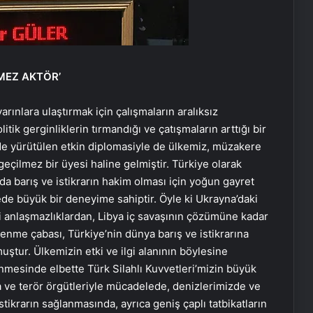
LMEZ AKTÖR’
arınlara ulaştırmak için çalışmaların aralıksız
k gerginliklerin tırmandığı ve çatışmaların arttığı bir
de yürütülen etkin diplomasiyle de ülkemiz, müzakere
eçilmez bir üyesi haline gelmiştir. Türkiye olarak
a barış ve istikrarın hakim olması için yoğun gayret
ede büyük bir deneyime sahiptir. Öyle ki Ukrayna’daki
aki anlaşmazlıklardan, Libya iç savaşının çözümüne kadar
nlenme çabası, Türkiye’nin dünya barış ve istikrarına
uştur. Ülkemizin etki ve ilgi alanının böylesine
mesinde elbette Türk Silahlı Kuvvetleri’mizin büyük
 ve terör örgütleriyle mücadelede, denizlerimizde ve
stikrarın sağlanmasında, ayrıca geniş çaplı tatbikatların