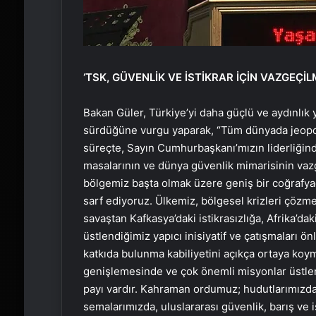
‘TSK, GÜVENLİK VE İSTİKRAR İÇİN VAZGEÇİ
Bakan Güler, Türkiye’yi daha güçlü ve aydınlık y
sürdüğüne vurgu yaparak, “Tüm dünyada jeopoliti
süreçte, Sayın Cumhurbaşkanı’mızın liderliğin
masalarının ve dünya güvenlik mimarisinin vazg
bölgemiz başta olmak üzere geniş bir coğrafyad
sarf ediyoruz. Ülkemiz, bölgesel krizleri çözm
savaştan Kafkasya’daki istikrasızlığa, Afrika’d
üstlendiğimiz yapıcı inisiyatif ve çatışmaları ö
katkıda bulunma kabiliyetini açıkça ortaya koym
genişlemesinde ve çok önemli misyonlar üstlen
payı vardır. Kahraman ordumuz; hudutlarımızda
semalarımızda, uluslararası güvenlik, barış ve i