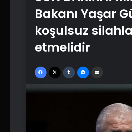
Bakanı Yaşar Gü
koşulsuz silahla
etmelidir
Facebook
X
Tumblr
Messenger
Email'den paylaş