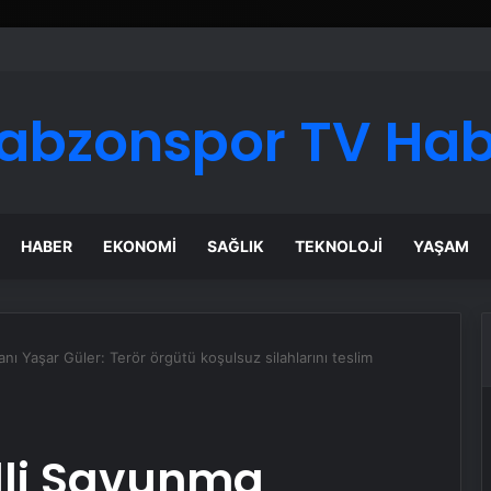
ı Dijital Taşımacılık Yazılımı
abzonspor TV Ha
HABER
EKONOMI
SAĞLIK
TEKNOLOJI
YAŞAM
ı Yaşar Güler: Terör örgütü koşulsuz silahlarını teslim
lli Savunma