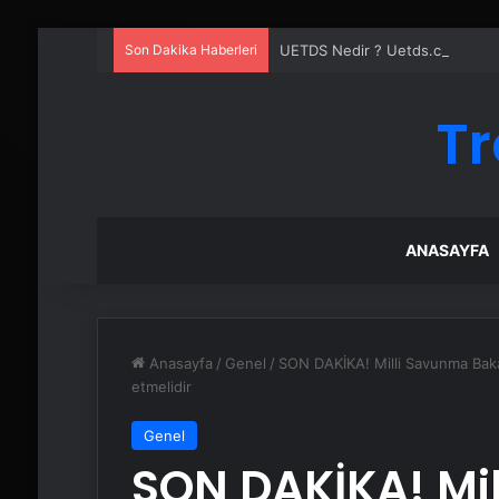
Son Dakika Haberleri
UETDS Nedir ? Uetds.com İle Akıll
Tr
ANASAYFA
Anasayfa
/
Genel
/
SON DAKİKA! Milli Savunma Bakan
etmelidir
Genel
SON DAKİKA! Mi