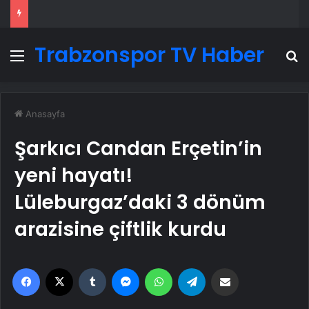
Trabzonspor TV Haber
Menü
A
Anasayfa
Şarkıcı Candan Erçetin’in
yeni hayatı!
Lüleburgaz’daki 3 dönüm
arazisine çiftlik kurdu
Facebook
X
Tumblr
Messenger
WhatsApp
Telegram
Email'den paylaş