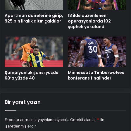
Apartman dairelerine girip,
18 ilde düzenlenen
925 bin liralık altın çaldılar
operasyonlarda 102
şüpheli yakalandı
Şampiyonluk şansı yüzde
Minnessota Timberwolves
60’a yüzde 40
konferans finalinde!
Bir yanıt yazın
E-posta adresiniz yayınlanmayacak.
Gerekli alanlar
*
ile
işaretlenmişlerdir