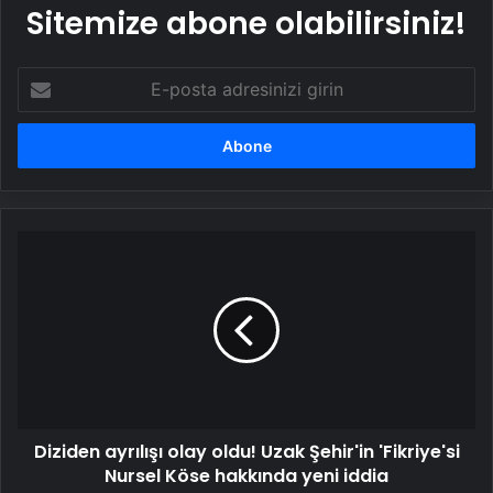
Sitemize abone olabilirsiniz!
E-
posta
adresinizi
girin
Diziden
ayrılışı
olay
oldu!
Uzak
Şehir'in
'Fikriye'si
Nursel
Köse
Diziden ayrılışı olay oldu! Uzak Şehir'in 'Fikriye'si
hakkında
yeni
Nursel Köse hakkında yeni iddia