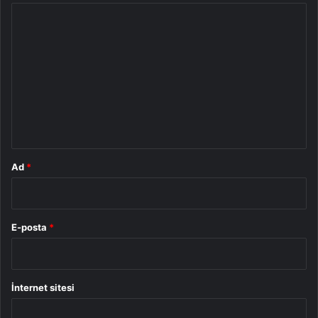
Y
o
r
u
m
*
Ad
*
E-posta
*
İnternet sitesi