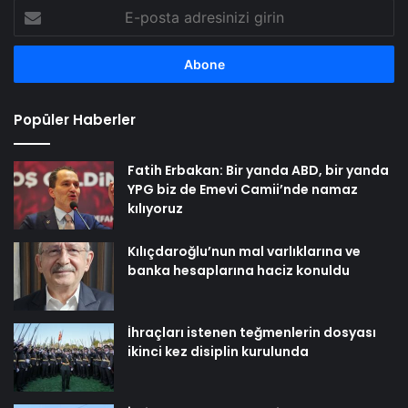
E-
posta
adresinizi
girin
Popüler Haberler
Fatih Erbakan: Bir yanda ABD, bir yanda
YPG biz de Emevi Camii’nde namaz
kılıyoruz
Kılıçdaroğlu’nun mal varlıklarına ve
banka hesaplarına haciz konuldu
İhraçları istenen teğmenlerin dosyası
ikinci kez disiplin kurulunda