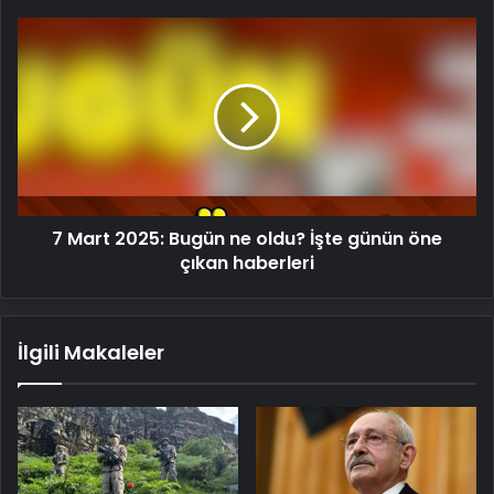
7
Mart
2025:
Bugün
ne
oldu?
İşte
günün
öne
7 Mart 2025: Bugün ne oldu? İşte günün öne
çıkan
haberleri
çıkan haberleri
İlgili Makaleler