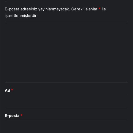
E-posta adresiniz yayınlanmayacak.
Gerekli alanlar
*
ile
işaretlenmişlerdir
Y
o
r
u
m
*
Ad
*
E-posta
*