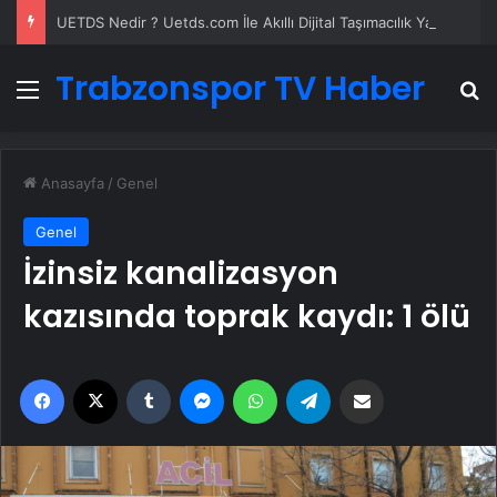
UETDS Nedir ? Uetds.com İle Akıllı Dijital Taşımacılık Yazılımı
Trabzonspor TV Haber
Menü
A
Anasayfa
/
Genel
Genel
İzinsiz kanalizasyon
kazısında toprak kaydı: 1 ölü
Facebook
X
Tumblr
Messenger
WhatsApp
Telegram
Email'den paylaş