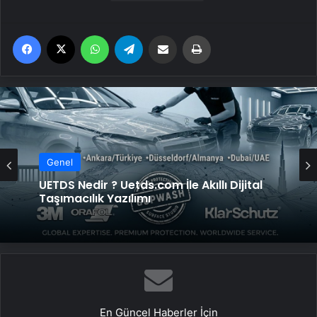
Facebook
X
WhatsApp
Telegram
Email'den paylaş
Yaz
Genel
Genel
UETDS Nedir ? Uetds.com İle Akıllı Dijital
Taşımacılık Yazılımı
Trabzon Demir: Bölgenin Endüstriyel
Gücü
En Güncel Haberler İçin