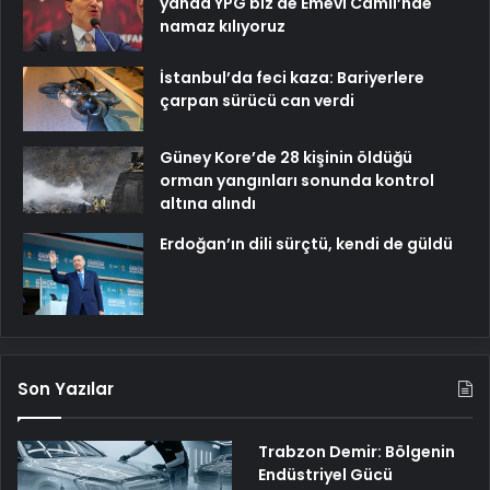
yanda YPG biz de Emevi Camii’nde
namaz kılıyoruz
İstanbul’da feci kaza: Bariyerlere
çarpan sürücü can verdi
Güney Kore’de 28 kişinin öldüğü
orman yangınları sonunda kontrol
altına alındı
Erdoğan’ın dili sürçtü, kendi de güldü
Son Yazılar
Trabzon Demir: Bölgenin
Endüstriyel Gücü