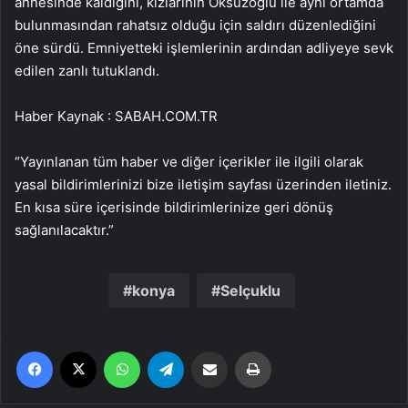
annesinde kaldığını, kızlarının Öksüzoğlu ile aynı ortamda
bulunmasından rahatsız olduğu için saldırı düzenlediğini
öne sürdü. Emniyetteki işlemlerinin ardından adliyeye sevk
edilen zanlı tutuklandı.
Haber Kaynak : SABAH.COM.TR
“Yayınlanan tüm haber ve diğer içerikler ile ilgili olarak
yasal bildirimlerinizi bize iletişim sayfası üzerinden iletiniz.
En kısa süre içerisinde bildirimlerinize geri dönüş
sağlanılacaktır.”
konya
Selçuklu
Facebook
X
WhatsApp
Telegram
Email'den paylaş
Yaz