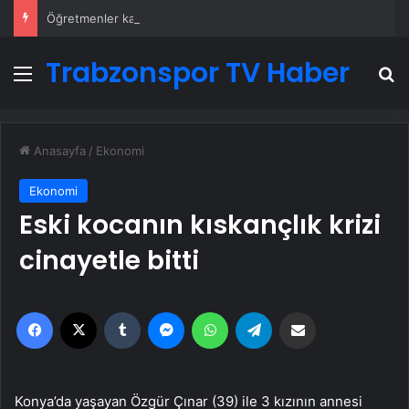
Öğretmenler kaza yaptı! 28 yaralı!
Trabzonspor TV Haber
Menü
A
Anasayfa
/
Ekonomi
Ekonomi
Eski kocanın kıskançlık krizi
cinayetle bitti
Facebook
X
Tumblr
Messenger
WhatsApp
Telegram
Email'den paylaş
Konya’da yaşayan Özgür Çınar (39) ile 3 kızının annesi