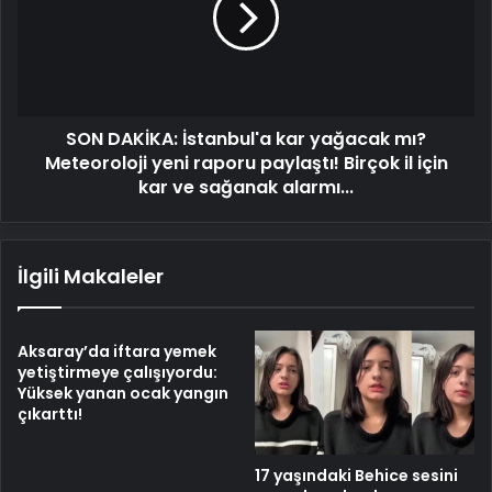
yağacak
mı?
Meteoroloji
yeni
raporu
SON DAKİKA: İstanbul'a kar yağacak mı?
paylaştı!
Birçok
Meteoroloji yeni raporu paylaştı! Birçok il için
il
kar ve sağanak alarmı...
için
kar
ve
İlgili Makaleler
sağanak
alarmı...
Aksaray’da iftara yemek
yetiştirmeye çalışıyordu:
Yüksek yanan ocak yangın
çıkarttı!
17 yaşındaki Behice sesini