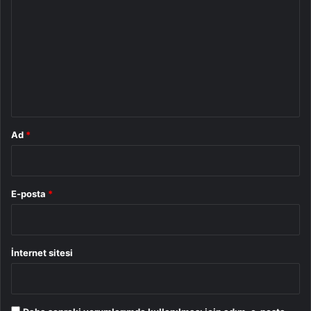
o
r
u
m
*
Ad
*
E-posta
*
İnternet sitesi