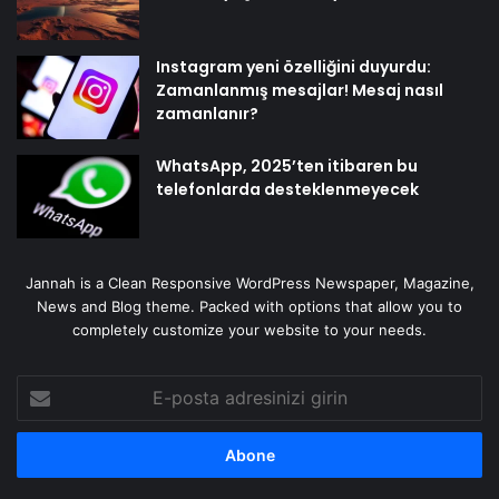
Instagram yeni özelliğini duyurdu:
Zamanlanmış mesajlar! Mesaj nasıl
zamanlanır?
WhatsApp, 2025’ten itibaren bu
telefonlarda desteklenmeyecek
Jannah is a Clean Responsive WordPress Newspaper, Magazine,
News and Blog theme. Packed with options that allow you to
completely customize your website to your needs.
E-
posta
adresinizi
girin