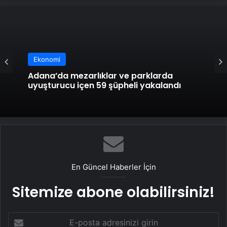
Ekonomi
Son dakika: Başakşehir’de sanayi
Ekonomi
sitesinde yangın! Bölgeye çok sayıda
ekip sevk edildi
Adana’da mezarlıklar ve parklarda
uyuşturucu içen 59 şüpheli yakalandı
En Güncel Haberler İçin
Sitemize abone olabilirsiniz!
E-