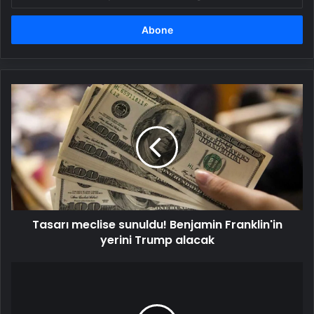
posta
adresinizi
girin
Tasarı
meclise
sunuldu!
Benjamin
Franklin'in
yerini
Trump
alacak
Tasarı meclise sunuldu! Benjamin Franklin'in
yerini Trump alacak
SON
DAKİKA:
İstanbul'a
kar