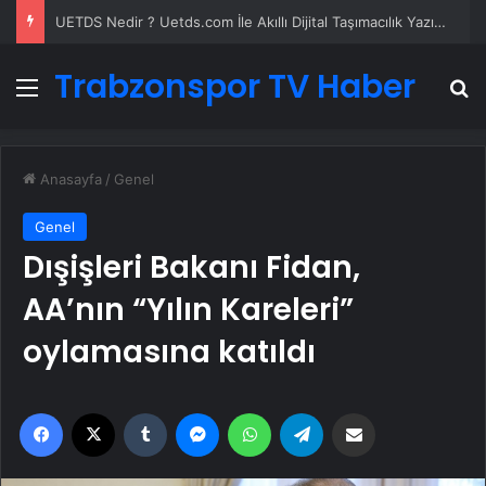
UETDS Nedir ? Uetds.com İle Akıllı Dijital Taşımacılık Yazılımı
Trabzonspor TV Haber
Menü
A
Anasayfa
/
Genel
Genel
Dışişleri Bakanı Fidan,
AA’nın “Yılın Kareleri”
oylamasına katıldı
Facebook
X
Tumblr
Messenger
WhatsApp
Telegram
Email'den paylaş