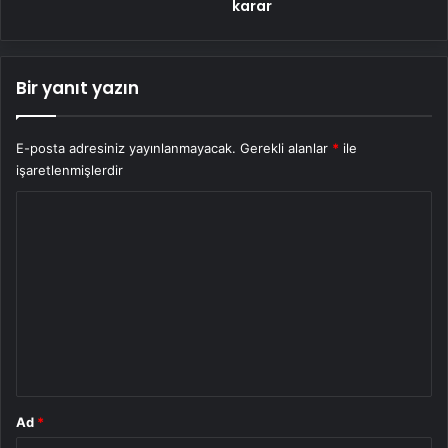
karar
Bir yanıt yazın
E-posta adresiniz yayınlanmayacak.
Gerekli alanlar
*
ile
işaretlenmişlerdir
Y
o
r
u
m
*
Ad
*