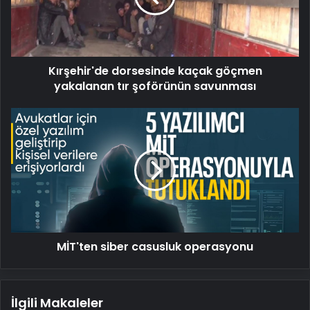
tır
şoförünün
savunması
Kırşehir'de dorsesinde kaçak göçmen
yakalanan tır şoförünün savunması
MİT'ten
siber
casusluk
operasyonu
MİT'ten siber casusluk operasyonu
İlgili Makaleler