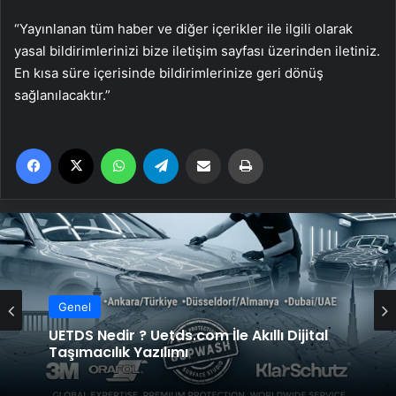
“Yayınlanan tüm haber ve diğer içerikler ile ilgili olarak
yasal bildirimlerinizi bize iletişim sayfası üzerinden iletiniz.
En kısa süre içerisinde bildirimlerinize geri dönüş
sağlanılacaktır.”
Facebook
X
WhatsApp
Telegram
Email'den paylaş
Yaz
Genel
Genel
Trabzon Demir: Bölgenin Endüstriyel
Gücü