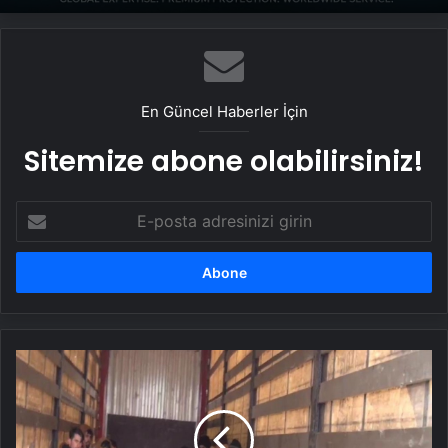
UETDS Nedir ? Uetds.com İle Akıllı Dijital
Taşımacılık Yazılımı
En Güncel Haberler İçin
Sitemize abone olabilirsiniz!
E-
posta
adresinizi
girin
Kırşehir'de
dorsesinde
kaçak
göçmen
yakalanan