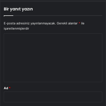
Bir yanıt yazın
E-posta adresiniz yayınlanmayacak.
Gerekli alanlar
*
ile
işaretlenmişlerdir
Y
o
r
u
m
*
Ad
*