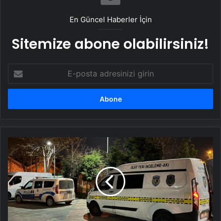
Taşımacılık Yazılımı
En Güncel Haberler İçin
Sitemize abone olabilirsiniz!
E-
posta
adresinizi
girin
Küçükçekmece'de
boş
arazide
cansız
beden
bulundu