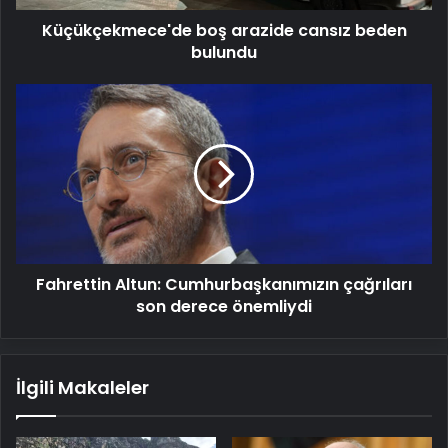
Küçükçekmece'de boş arazide cansız beden
bulundu
Fahrettin
Altun:
Cumhurbaşkanımızın
çağrıları
son
derece
önemliydi
Fahrettin Altun: Cumhurbaşkanımızın çağrıları
son derece önemliydi
İlgili Makaleler