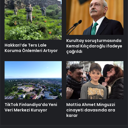
Kurultay soruşturmasında
Hakkari’de Ters Lale
Kemal Kılıçdaroğlu ifadeye
Koruma Önlemleri Artıyor
çağrıldı
TikTok Finlandiya’da Yeni
Mattia Ahmet Minguzzi
Veri Merkezi Kuruyor
cinayeti davasında ara
karar