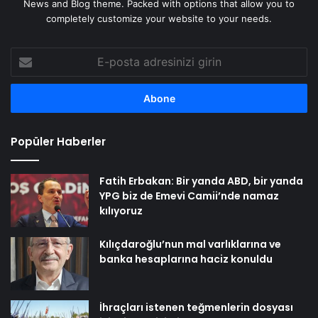
News and Blog theme. Packed with options that allow you to
completely customize your website to your needs.
E-
posta
adresinizi
girin
Popüler Haberler
Fatih Erbakan: Bir yanda ABD, bir yanda
YPG biz de Emevi Camii’nde namaz
kılıyoruz
Kılıçdaroğlu’nun mal varlıklarına ve
banka hesaplarına haciz konuldu
İhraçları istenen teğmenlerin dosyası