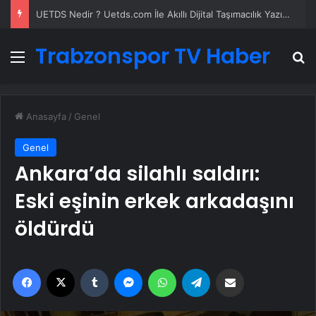
UETDS Nedir ? Uetds.com İle Akıllı Dijital Taşımacılık Yazılımı
Trabzonspor TV Haber
Menü
A
Anasayfa
/
Genel
Genel
Ankara’da silahlı saldırı:
Eski eşinin erkek arkadaşını
öldürdü
Facebook
X
Tumblr
Messenger
WhatsApp
Telegram
Email'den paylaş