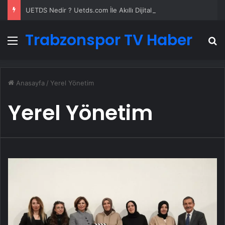
UETDS Nedir ? Uetds.com İle Akıllı Dijital Taşımacılık Yazılımı
Trabzonspor TV Haber
Menü
A
Anasayfa
/
Yerel Yönetim
Yerel Yönetim