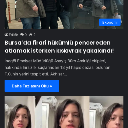
Ekonomi
Editör
0
2
Bursa’da firari hükümlü pencereden
atlamak isterken kıskıvrak yakalandı!
İnegöl Emniyet Müdürlüğü Asayiş Büro Amirliği ekipleri,
hakkında hırsızlık suçlarından 13 yıl hapis cezası bulunan
F.C.’nin yerini tespit etti. Akhisar…
Daha Fazlasını Oku »