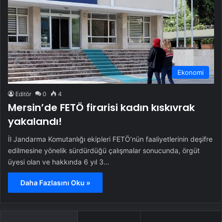
Ekonomi
Editör
0
4
Mersin’de FETÖ firarisi kadın kıskıvrak
yakalandı!
İl Jandarma Komutanlığı ekipleri FETÖ’nün faaliyetlerinin deşifre
edilmesine yönelik sürdürdüğü çalışmalar sonucunda, örgüt
üyesi olan ve hakkında 6 yıl 3…
Daha Fazlasını Oku »