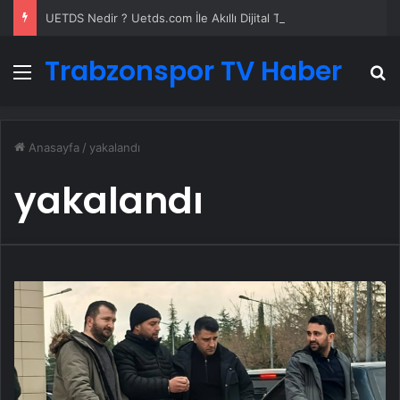
UETDS Nedir ? Uetds.com İle Akıllı Dijital Taşımacılık Yazılımı
Trabzonspor TV Haber
Menü
A
Anasayfa
/
yakalandı
yakalandı