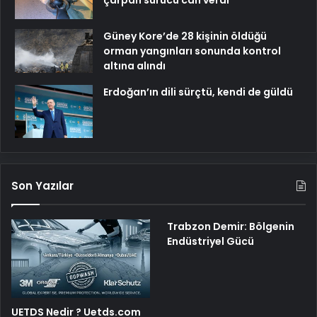
çarpan sürücü can verdi
Güney Kore’de 28 kişinin öldüğü
orman yangınları sonunda kontrol
altına alındı
Erdoğan’ın dili sürçtü, kendi de güldü
Son Yazılar
Trabzon Demir: Bölgenin
Endüstriyel Gücü
UETDS Nedir ? Uetds.com