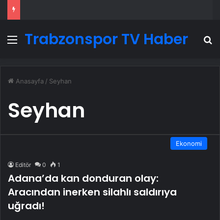
Trabzonspor TV Haber
Menü
A
Anasayfa
/
Seyhan
Seyhan
Ekonomi
Editör
0
1
Adana’da kan donduran olay:
Aracından inerken silahlı saldırıya
uğradı!