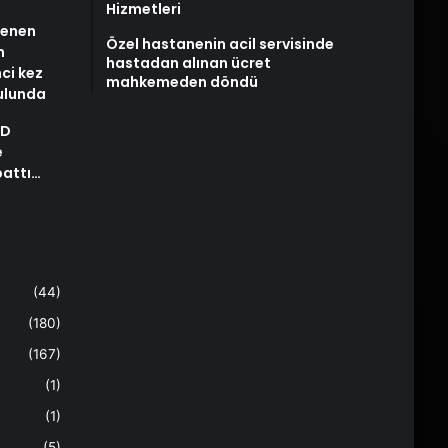
Hizmetleri
stenen
Özel hastanenin acil servisinde
n
hastadan alınan ücret
nci kez
mahkemeden döndü
rulunda
AD
e
pattı…
(44)
(180)
(167)
(1)
(1)
(5)