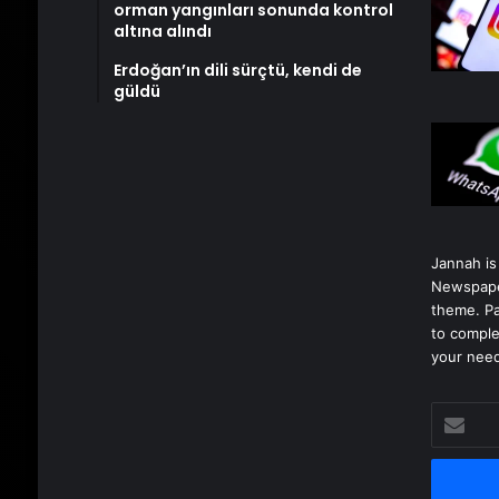
orman yangınları sonunda kontrol
altına alındı
Erdoğan’ın dili sürçtü, kendi de
güldü
Jannah is
Newspape
theme. Pa
to comple
your nee
E-
posta
adresinizi
girin