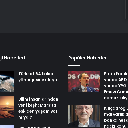
ji Haberleri
Popüler Haberler
Türksat 6A kalıcı
Fatih Erbak
yörüngesine ulaştı
yanda ABD,
yanda YPG 
Emevi Cami
namaz kılı
Bilim insanlarından
yeni keşif: Mars’ta
Kılıçdaroğl
eskiden yaşam var
mal varlıkl
mıydı?
banka hesa
haciz konu
Instagram yeni