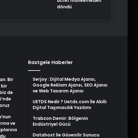
ücret mahkemeden
döndü
Rastgele Haberler
Serjoy : Dijital Medya Ajansı,
an: Bir
Google Reklam Ajansı, SEO Ajansı
 bir
ve Web Tasarım Ajansı
biz de
i’nde
UETDS Nedir ? Uetds.com İle Akıllı
yoruz
Dijital Taşımacılık Yazılımı
u’nun
Trabzon Demir: Bölgenin
arına ve
Endüstriyel Gücü
plarına
Datahost İle Güvenilir Sunucu
ldu