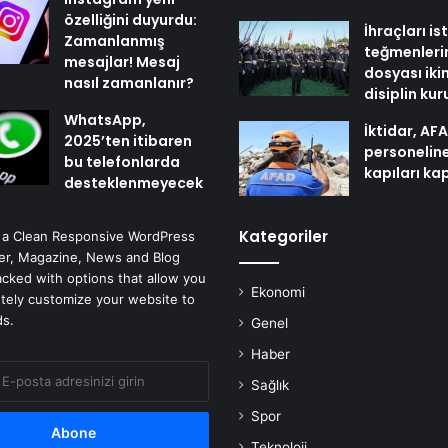
özelliğini duyurdu:
İhraçları i
Zamanlanmış
teğmenleri
mesajlar! Mesaj
dosyası iki
nasıl zamanlanır?
disiplin ku
WhatsApp,
İktidar, AF
2025’ten itibaren
personelin
bu telefonlarda
kapıları ka
desteklenmeyecek
Kategoriler
 a Clean Responsive WordPress
r, Magazine, News and Blog
cked with options that allow you
Ekonomi
tely customize your website to
ds.
Genel
Haber
Sağlık
Spor
Teknoloji