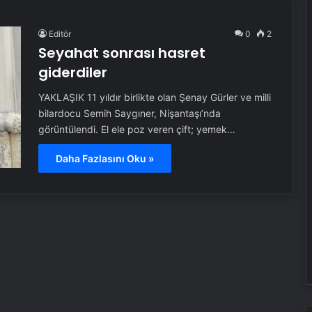
Editör
0
2
Seyahat sonrası hasret
giderdiler
YAKLAŞIK 11 yıldır birlikte olan Şenay Gürler ve milli
bilardocu Semih Saygıner, Nişantaşı’nda
görüntülendi. El ele poz veren çift; yemek…
Daha Fazlasını Oku »