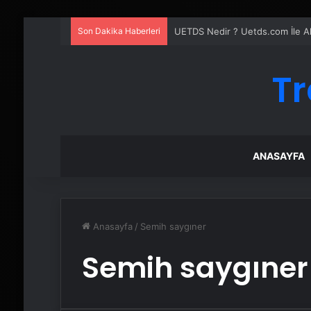
Son Dakika Haberleri
UETDS Nedir ? Uetds.com İle Akıll
Tr
ANASAYFA
Anasayfa
/
Semih saygıner
Semih saygıner