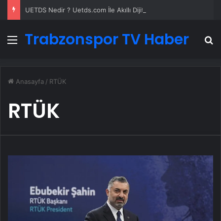
UETDS Nedir ? Uetds.com İle Akıllı Dijital Taşımacılık Yazılımı
Trabzonspor TV Haber
Menü
A
Anasayfa
/
RTÜK
RTÜK