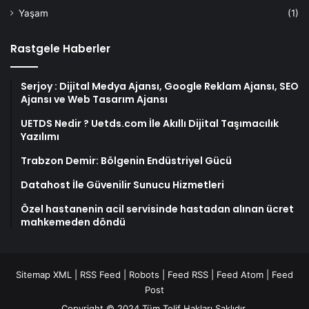
Yaşam
(1)
Rastgele Haberler
Serjoy : Dijital Medya Ajansı, Google Reklam Ajansı, SEO
Ajansı ve Web Tasarım Ajansı
UETDS Nedir ? Uetds.com İle Akıllı Dijital Taşımacılık
Yazılımı
Trabzon Demir: Bölgenin Endüstriyel Gücü
Datahost İle Güvenilir Sunucu Hizmetleri
Özel hastanenin acil servisinde hastadan alınan ücret
mahkemeden döndü
Sitemap XML
|
RSS Feed
|
Robots
|
Feed RSS
|
Feed Atom
|
Feed
Post
Copyright © 2024 Tüm Telif Hakları Saklıdır.