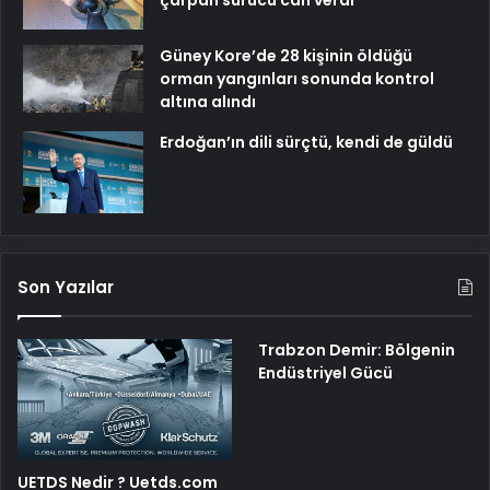
çarpan sürücü can verdi
Güney Kore’de 28 kişinin öldüğü
orman yangınları sonunda kontrol
altına alındı
Erdoğan’ın dili sürçtü, kendi de güldü
Son Yazılar
Trabzon Demir: Bölgenin
Endüstriyel Gücü
UETDS Nedir ? Uetds.com