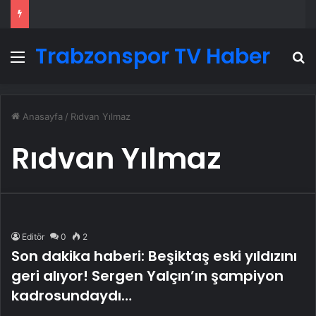
Trabzonspor TV Haber
Menü
A
Anasayfa
/
Rıdvan Yılmaz
Rıdvan Yılmaz
Editör
0
2
Son dakika haberi: Beşiktaş eski yıldızını
geri alıyor! Sergen Yalçın’ın şampiyon
kadrosundaydı…