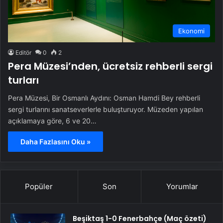
Ekonomi
Editör
0
2
Pera Müzesi’nden, ücretsiz rehberli sergi
turları
Pera Müzesi, Bir Osmanlı Aydını: Osman Hamdi Bey rehberli
sergi turlarını sanatseverlerle buluşturuyor. Müzeden yapılan
açıklamaya göre, 6 ve 20…
Daha Fazlasını Oku »
Popüler
Son
Yorumlar
Beşiktaş 1-0 Fenerbahçe (Maç özeti)