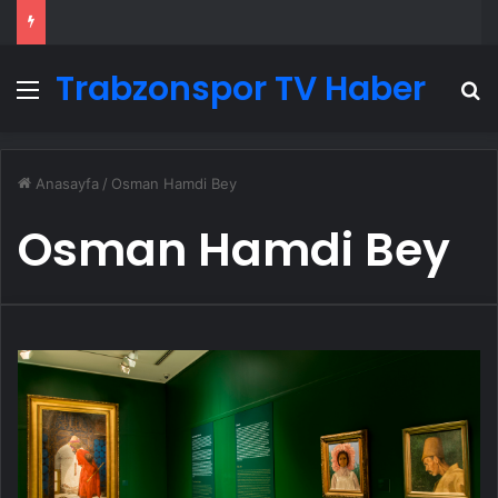
Trabzonspor TV Haber
Menü
A
Anasayfa
/
Osman Hamdi Bey
Osman Hamdi Bey