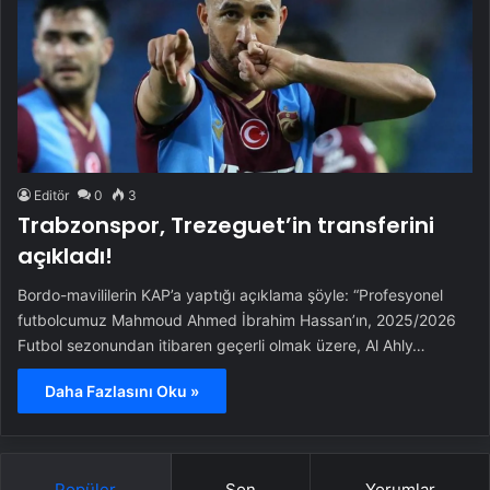
Editör
0
3
Trabzonspor, Trezeguet’in transferini
açıkladı!
Bordo-mavililerin KAP’a yaptığı açıklama şöyle: “Profesyonel
futbolcumuz Mahmoud Ahmed İbrahim Hassan’ın, 2025/2026
Futbol sezonundan itibaren geçerli olmak üzere, Al Ahly…
Daha Fazlasını Oku »
Popüler
Son
Yorumlar