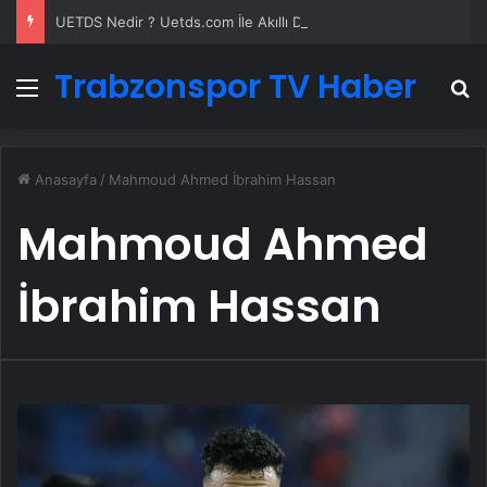
UETDS Nedir ? Uetds.com İle Akıllı Dijital Taşımacılık Yazılımı
Trabzonspor TV Haber
Menü
A
Anasayfa
/
Mahmoud Ahmed İbrahim Hassan
Mahmoud Ahmed
İbrahim Hassan