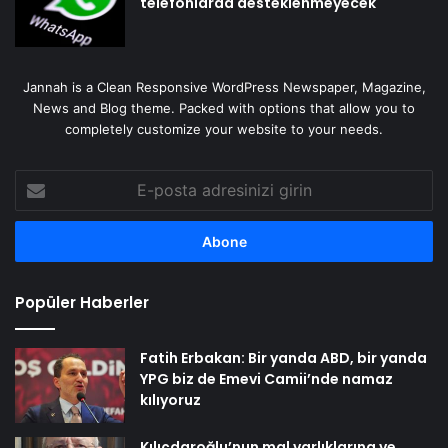
telefonlarda desteklenmeyecek
Jannah is a Clean Responsive WordPress Newspaper, Magazine,
News and Blog theme. Packed with options that allow you to
completely customize your website to your needs.
E-
posta
adresinizi
girin
Popüler Haberler
Fatih Erbakan: Bir yanda ABD, bir yanda
YPG biz de Emevi Camii’nde namaz
kılıyoruz
Kılıçdaroğlu’nun mal varlıklarına ve