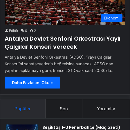
Ekonomi
Editör
0
2
Antalya Devlet Senfoni Orkestrası Yaylı
Çalgılar Konseri verecek
Antalya Devlet Senfoni Orkestrası (ADSO), “Yaylı Çalgılar
Konseri”ni sanatseverlerin beğenisine sunacak. ADSO’dan
yapılan açıklamaya göre, konser, 31 Ocak saat 20.30’da…
Daha Fazlasını Oku »
Popüler
Son
Yorumlar
Beşiktaş 1-0 Fenerbahçe (Maç özeti)