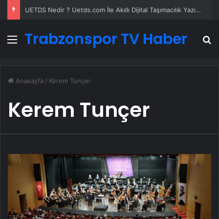
UETDS Nedir ? Uetds.com İle Akıllı Dijital Taşımacılık Yazılımı
Trabzonspor TV Haber
Menü
A
Anasayfa
/
Kerem Tunçer
Kerem Tunçer