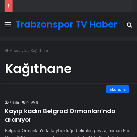
Trabzonspor TV Haber
Menü
A
Anasayfa
/
Kağıthane
Kağıthane
Ekonomi
Editör
0
5
Kayıp kadın Belgrad Ormanları’nda
aranıyor
Belgrad Ormanları’nda kaybolduğu belirtilen peyzaj mimarı Ece