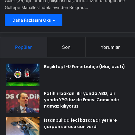
Güler (36) için arama çalışması başlatıldı. 2 Mart’ta Kağıthane
Gültepe Mahallesi’ndeki evinden Belgrad…
Daha Fazlasını Oku »
Popüler
Son
Yorumlar
Beşiktaş 1-0 Fenerbahçe (Maç özeti)
Fatih Erbakan: Bir yanda ABD, bir
yanda YPG biz de Emevi Camii’nde
namaz kılıyoruz
İstanbul’da feci kaza: Bariyerlere
çarpan sürücü can verdi