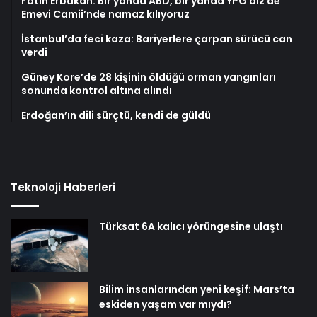
Fatih Erbakan: Bir yanda ABD, bir yanda YPG biz de
Emevi Camii’nde namaz kılıyoruz
İstanbul’da feci kaza: Bariyerlere çarpan sürücü can
verdi
Güney Kore’de 28 kişinin öldüğü orman yangınları
sonunda kontrol altına alındı
Erdoğan’ın dili sürçtü, kendi de güldü
Teknoloji Haberleri
Türksat 6A kalıcı yörüngesine ulaştı
Bilim insanlarından yeni keşif: Mars’ta
eskiden yaşam var mıydı?