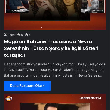
Editör
0
4
Magazin Bahane masasında Nevra
Serezli’nin Türkan Şoray ile ilgili sözleri
tartışıldı
Haberler.com stüdyosunda Sunucu/Yorumcu Gökay Kalaycıoğlu
ile Gazeteci/TV Yorumcusu Hakan Solaker’in sunduğu Magazin
Bahane programında, Yeşilçam’ın iki usta ismi Nevra Serezli…
Daha Fazlasını Oku »