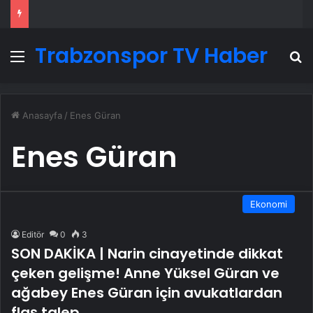
Trabzonspor TV Haber
Menü
A
Anasayfa
/
Enes Güran
Enes Güran
Ekonomi
Editör
0
3
SON DAKİKA | Narin cinayetinde dikkat
çeken gelişme! Anne Yüksel Güran ve
ağabey Enes Güran için avukatlardan
flaş talep