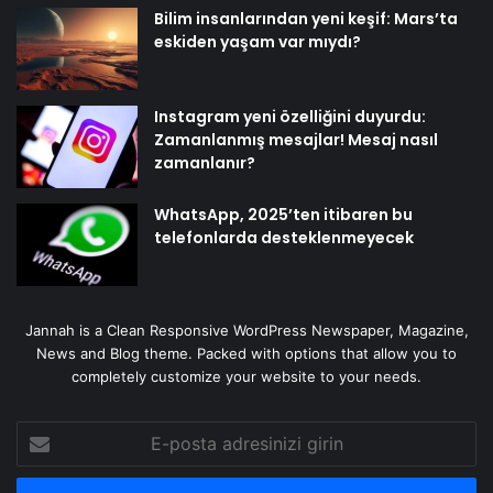
Bilim insanlarından yeni keşif: Mars’ta
eskiden yaşam var mıydı?
Instagram yeni özelliğini duyurdu:
Zamanlanmış mesajlar! Mesaj nasıl
zamanlanır?
WhatsApp, 2025’ten itibaren bu
telefonlarda desteklenmeyecek
Jannah is a Clean Responsive WordPress Newspaper, Magazine,
News and Blog theme. Packed with options that allow you to
completely customize your website to your needs.
E-
posta
adresinizi