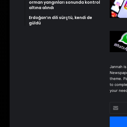
orman yangınları sonunda kontrol
altına alındı
Erdoğan’ın dili sürçtü, kendi de
güldü
Jannah is
Newspape
theme. Pa
to comple
your nee
E-
posta
adresinizi
girin