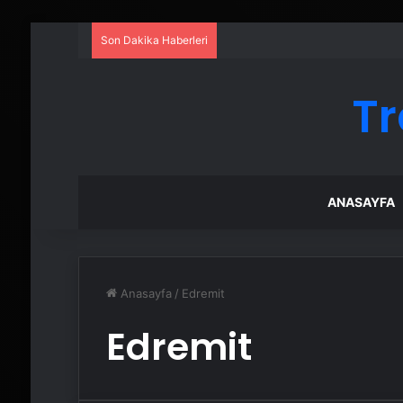
Son Dakika Haberleri
Tr
ANASAYFA
Anasayfa
/
Edremit
Edremit