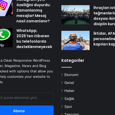
özelliğini duyurdu:
İhraçları i
Zamanlanmış
teğmenleri
mesajlar! Mesaj
dosyası iki
nasıl zamanlanır?
disiplin ku
WhatsApp,
İktidar, AF
2025’ten itibaren
personelin
bu telefonlarda
kapıları ka
desteklenmeyecek
Kategoriler
 a Clean Responsive WordPress
r, Magazine, News and Blog
cked with options that allow you
Ekonomi
tely customize your website to
ds.
Genel
Haber
Sağlık
Spor
Teknoloji