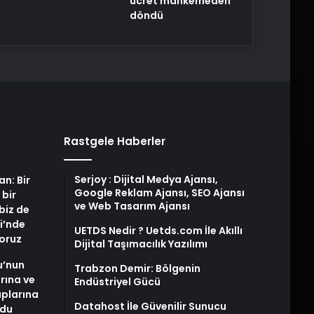
ücret mahkemeden
döndü
Rastgele Haberler
Serjoy : Dijital Medya Ajansı,
an: Bir
Google Reklam Ajansı, SEO Ajansı
 bir
ve Web Tasarım Ajansı
biz de
i’nde
UETDS Nedir ? Uetds.com İle Akıllı
yoruz
Dijital Taşımacılık Yazılımı
u’nun
Trabzon Demir: Bölgenin
arına ve
Endüstriyel Gücü
plarına
Datahost İle Güvenilir Sunucu
ldu