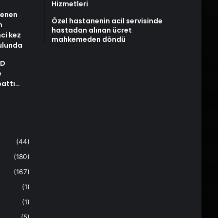
Hizmetleri
stenen
Özel hastanenin acil servisinde
n
hastadan alınan ücret
nci kez
mahkemeden döndü
rulunda
AD
e
pattı…
(44)
(180)
(167)
(1)
(1)
(5)