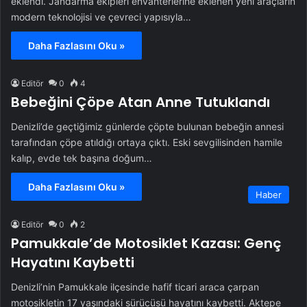
eklendi. Jandarma ekipleri envanterlerine eklenen yeni araçların
modern teknolojisi ve çevreci yapısıyla…
Daha Fazlasını Oku »
Editör
0
4
Bebeğini Çöpe Atan Anne Tutuklandı
Denizli’de geçtiğimiz günlerde çöpte bulunan bebeğin annesi
tarafından çöpe atıldığı ortaya çıktı. Eski sevgilisinden hamile
kalıp, evde tek başına doğum…
Daha Fazlasını Oku »
Haber
Editör
0
2
Pamukkale’de Motosiklet Kazası: Genç
Hayatını Kaybetti
Denizli’nin Pamukkale ilçesinde hafif ticari araca çarpan
motosikletin 17 yaşındaki sürücüsü hayatını kaybetti. Aktepe