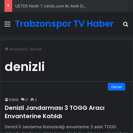
UETDS Nedir ? Uetds.com İle Akıllı Dijital Taşımacılık Yazılımı
Trabzonspor TV Haber
Menü
A
Anasayfa
/
denizli
denizli
Genel
Editör
0
2
Denizli Jandarması 3 TOGG Aracı
Envanterine Katıldı
Denizli İl Jandarma Komutanlığı envanterine 3 adet TOGG