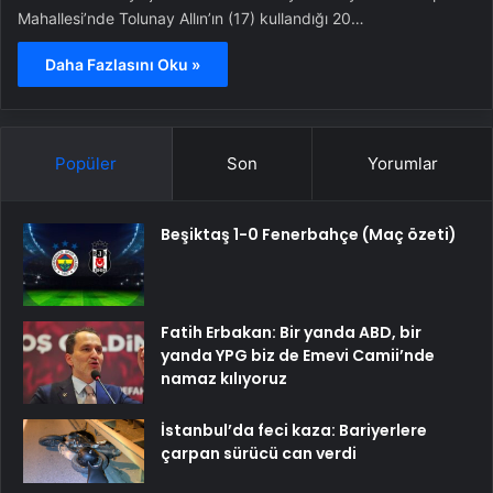
Mahallesi’nde Tolunay Allın’ın (17) kullandığı 20…
Daha Fazlasını Oku »
Popüler
Son
Yorumlar
Beşiktaş 1-0 Fenerbahçe (Maç özeti)
Fatih Erbakan: Bir yanda ABD, bir
yanda YPG biz de Emevi Camii’nde
namaz kılıyoruz
İstanbul’da feci kaza: Bariyerlere
çarpan sürücü can verdi