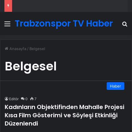
Trabzonspor TV Haber
Menü
A
Anasayfa
/
Belgesel
Belgesel
Haber
Editör
0
7
Kadınların Objektifinden Mahalle Projesi
Kısa Film Gösterimi ve Söyleşi Etkinliği
Düzenlendi