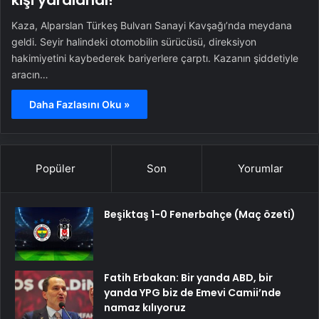
kişi yaralandı!
Kaza, Alparslan Türkeş Bulvarı Sanayi Kavşağı’nda meydana
geldi. Seyir halindeki otomobilin sürücüsü, direksiyon
hakimiyetini kaybederek bariyerlere çarptı. Kazanın şiddetiyle
aracın…
Daha Fazlasını Oku »
Popüler
Son
Yorumlar
Beşiktaş 1-0 Fenerbahçe (Maç özeti)
Fatih Erbakan: Bir yanda ABD, bir
yanda YPG biz de Emevi Camii’nde
namaz kılıyoruz