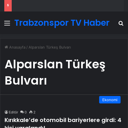
Trabzonspor TV Haber
Menü
A
Anasayfa
/
Alparslan Türkeş Bulvarı
Alparslan Türkeş
Bulvarı
Ekonomi
Editör
0
2
Kırıkkale’de otomobil bariyerlere girdi: 4